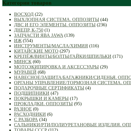
Категории товаров
ВОСХОД
(22)
ВЫХЛОПНАЯ СИСТЕМА. ОППОЗИТЫ
(44)
ДВС И ЕГО ЭЛЕМЕНТЫ. ОППОЗИТЫ
(236)
ДНЕПР, К-750
(1)
ЗАПЧАСТИ ЯВА JAWA
(139)
ИЖ
(554)
ИНСТРУМЕНТЫ/МАСЛА/ХИМИЯ
(116)
КИТАЙСКИЕ МОТО
(297)
КРЕПЁЖ/ВИНТЫ/БОЛТЫ/ГАЙКИ/ШПИЛЬКИ
(171)
МИНСК
(60)
МОТОЭКИПИРОВКА И АКСЕССУАРЫ
(29)
МУРАВЕЙ
(68)
НАВЕСНОЕ/ЗАЩИТА/БАГАЖНИКИ/СИДЕНЬЯ. ОПП
ОРГАНЫ УПРАВЛЕНИЕ/ТОРМОЗНАЯ СИСТЕМА. О
ПОДАРОЧНЫЕ СЕРТИФИКАТЫ
(4)
ПОДШИПНИКИ
(47)
ПОКРЫШКИ И КАМЕРЫ
(17)
ПРОКЛАДКИ. ОППОЗИТЫ
(95)
РАЗНОЕ
(0)
РАСХОДНИКИ
(6)
С РАЗБОРА
(34)
САЛЬНИКИ/РТИ/ПОЛИУРЕТАНОВЫЕ ИЗДЕЛИЯ. О
ТОВАРЫ СССР
(112)