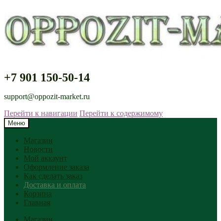
+7 901 150-50-14
support@oppozit-market.ru
Перейти к навигации
Перейти к содержимому
Меню
Магазин
Новости
Мой аккаунт
Оформление заказа
Как сделать заказ
Доставка и оплата
Корзина
Главная
Магазин