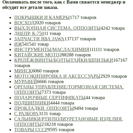
Оплачивать после того, как с Вами свяжется менеджер и
обсудит все детали заказа.
ПОКРЫШКИ И КАМЕРЫ
17
17 товаров
ВОСХОД
20
20 товаров
ВЫХЛОПНАЯ СИСТЕМА. ОППОЗИТЫ
42
42 товара
ДНЕПР, К-750
1
1 товар
ЗАПЧАСТИ ЯВА JAWA
137
137 товаров
ИЖ
541
541 товар
ИНСТРУМЕНТЫ/МАСЛА/ХИМИЯ
111
111 товаров
КИТАЙСКИЕ МОТО
288
288 товаров
КРЕПЁЖ/ВИНТЫ/БОЛТЫ/ГАЙКИ/ШПИЛЬКИ
167
167
товаров
МИНСК
60
60 товаров
МОТОЭКИПИРОВКА И АКСЕССУАРЫ
29
29 товаров
МУРАВЕЙ
66
66 товаров
ОРГАНЫ УПРАВЛЕНИЕ/ТОРМОЗНАЯ СИСТЕМА.
ОППОЗИТЫ
73
73 товара
ПОДАРОЧНЫЕ СЕРТИФИКАТЫ
4
4 товара
ПОДШИПНИКИ
44
44 товара
ПРОКЛАДКИ. ОППОЗИТЫ
94
94 товара
С РАЗБОРА
31
31 товар
САЛЬНИКИ/РТИ/ПОЛИУРЕТАНОВЫЕ ИЗДЕЛИЯ.
ОППОЗИТЫ
218
218 товаров
ТОВАРЫ СССР
95
95 товаров