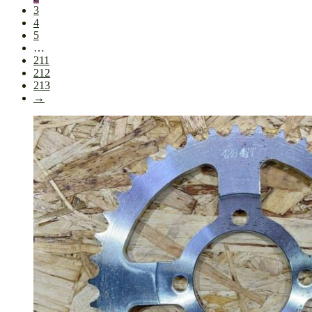
3
4
5
…
211
212
213
→