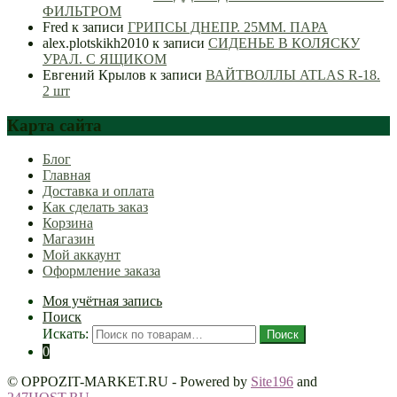
ФИЛЬТРОМ
Fred
к записи
ГРИПСЫ ДНЕПР. 25ММ. ПАРА
alex.plotskikh2010
к записи
СИДЕНЬЕ В КОЛЯСКУ
УРАЛ. С ЯЩИКОМ
Евгений Крылов
к записи
ВАЙТВОЛЛЫ ATLAS R-18.
2 шт
Карта сайта
Блог
Главная
Доставка и оплата
Как сделать заказ
Корзина
Магазин
Мой аккаунт
Оформление заказа
Моя учётная запись
Поиск
Искать:
Поиск
0
© OPPOZIT-MARKET.RU - Powered by
Site196
and