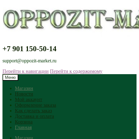
+7 901 150-50-14
support@oppozit-market.ru
Перейти к навигации
Перейти к содержимому
Меню
Магазин
Новости
Мой аккаунт
Оформление заказа
Как сделать заказ
Доставка и оплата
Корзина
Главная
Магазин