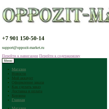
+7 901 150-50-14
support@oppozit-market.ru
Перейти к навигации
Перейти к содержимому
Меню
Магазин
Новости
Мой аккаунт
Оформление заказа
Как сделать заказ
Доставка и оплата
Корзина
Главная
Магазин