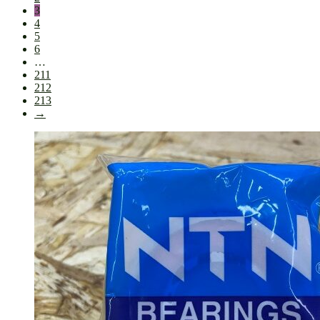
3
4
5
6
…
211
212
213
→