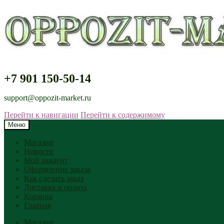
+7 901 150-50-14
support@oppozit-market.ru
Перейти к навигации
Перейти к содержимому
Меню
Магазин
Новости
Мой аккаунт
Оформление заказа
Как сделать заказ
Доставка и оплата
Корзина
Главная
Магазин