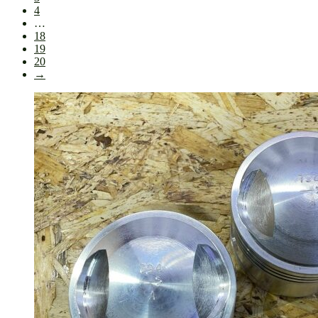
4
…
18
19
20
→