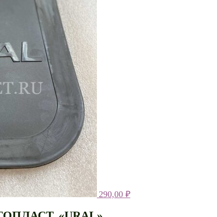
290,00
₽
ОПЛАСТ. «URAL»