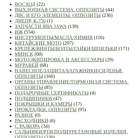
ВОСХОД
(22)
ВЫХЛОПНАЯ СИСТЕМА. ОППОЗИТЫ
(44)
ДВС И ЕГО ЭЛЕМЕНТЫ. ОППОЗИТЫ
(236)
ДНЕПР, К-750
(1)
ЗАПЧАСТИ ЯВА JAWA
(139)
ИЖ
(554)
ИНСТРУМЕНТЫ/МАСЛА/ХИМИЯ
(116)
КИТАЙСКИЕ МОТО
(297)
КРЕПЁЖ/ВИНТЫ/БОЛТЫ/ГАЙКИ/ШПИЛЬКИ
(171)
МИНСК
(60)
МОТОЭКИПИРОВКА И АКСЕССУАРЫ
(29)
МУРАВЕЙ
(68)
НАВЕСНОЕ/ЗАЩИТА/БАГАЖНИКИ/СИДЕНЬЯ.
ОППОЗИТЫ
(160)
ОРГАНЫ УПРАВЛЕНИЕ/ТОРМОЗНАЯ СИСТЕМА.
ОППОЗИТЫ
(85)
ПОДАРОЧНЫЕ СЕРТИФИКАТЫ
(4)
ПОДШИПНИКИ
(47)
ПОКРЫШКИ И КАМЕРЫ
(17)
ПРОКЛАДКИ. ОППОЗИТЫ
(95)
РАЗНОЕ
(0)
РАСХОДНИКИ
(6)
С РАЗБОРА
(34)
САЛЬНИКИ/РТИ/ПОЛИУРЕТАНОВЫЕ ИЗДЕЛИЯ.
ОППОЗИТЫ
(220)