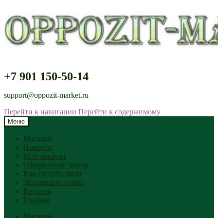
+7 901 150-50-14
support@oppozit-market.ru
Перейти к навигации
Перейти к содержимому
Меню
Магазин
Новости
Мой аккаунт
Оформление заказа
Как сделать заказ
Доставка и оплата
Корзина
Главная
Магазин