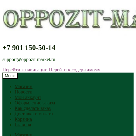
+7 901 150-50-14
support@oppozit-market.ru
Перейти к навигации
Перейти к содержимому
Меню
Магазин
Новости
Мой аккаунт
Оформление заказа
Как сделать заказ
Доставка и оплата
Корзина
Главная
Магазин