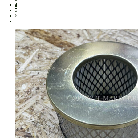
4
5
6
→