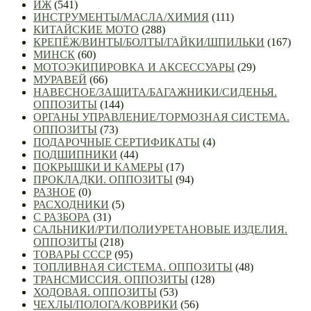
ИЖ
(541)
ИНСТРУМЕНТЫ/МАСЛА/ХИМИЯ
(111)
КИТАЙСКИЕ МОТО
(288)
КРЕПЁЖ/ВИНТЫ/БОЛТЫ/ГАЙКИ/ШПИЛЬКИ
(167)
МИНСК
(60)
МОТОЭКИПИРОВКА И АКСЕССУАРЫ
(29)
МУРАВЕЙ
(66)
НАВЕСНОЕ/ЗАЩИТА/БАГАЖНИКИ/СИДЕНЬЯ.
ОППОЗИТЫ
(144)
ОРГАНЫ УПРАВЛЕНИЕ/ТОРМОЗНАЯ СИСТЕМА.
ОППОЗИТЫ
(73)
ПОДАРОЧНЫЕ СЕРТИФИКАТЫ
(4)
ПОДШИПНИКИ
(44)
ПОКРЫШКИ И КАМЕРЫ
(17)
ПРОКЛАДКИ. ОППОЗИТЫ
(94)
РАЗНОЕ
(0)
РАСХОДНИКИ
(5)
С РАЗБОРА
(31)
САЛЬНИКИ/РТИ/ПОЛИУРЕТАНОВЫЕ ИЗДЕЛИЯ.
ОППОЗИТЫ
(218)
ТОВАРЫ СССР
(95)
ТОПЛИВНАЯ СИСТЕМА. ОППОЗИТЫ
(48)
ТРАНСМИССИЯ. ОППОЗИТЫ
(128)
ХОДОВАЯ. ОППОЗИТЫ
(53)
ЧЕХЛЫ/ПОЛОГА/КОВРИКИ
(56)