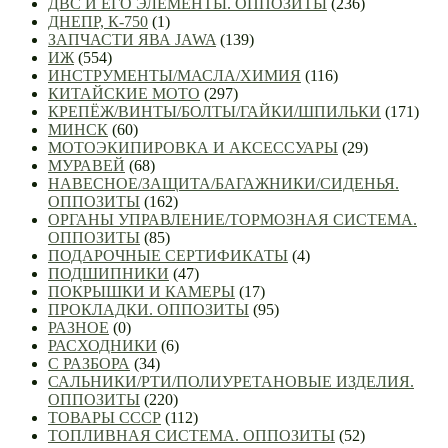
ДВС И ЕГО ЭЛЕМЕНТЫ. ОППОЗИТЫ
(236)
ДНЕПР, К-750
(1)
ЗАПЧАСТИ ЯВА JAWA
(139)
ИЖ
(554)
ИНСТРУМЕНТЫ/МАСЛА/ХИМИЯ
(116)
КИТАЙСКИЕ МОТО
(297)
КРЕПЁЖ/ВИНТЫ/БОЛТЫ/ГАЙКИ/ШПИЛЬКИ
(171)
МИНСК
(60)
МОТОЭКИПИРОВКА И АКСЕССУАРЫ
(29)
МУРАВЕЙ
(68)
НАВЕСНОЕ/ЗАЩИТА/БАГАЖНИКИ/СИДЕНЬЯ.
ОППОЗИТЫ
(162)
ОРГАНЫ УПРАВЛЕНИЕ/ТОРМОЗНАЯ СИСТЕМА.
ОППОЗИТЫ
(85)
ПОДАРОЧНЫЕ СЕРТИФИКАТЫ
(4)
ПОДШИПНИКИ
(47)
ПОКРЫШКИ И КАМЕРЫ
(17)
ПРОКЛАДКИ. ОППОЗИТЫ
(95)
РАЗНОЕ
(0)
РАСХОДНИКИ
(6)
С РАЗБОРА
(34)
САЛЬНИКИ/РТИ/ПОЛИУРЕТАНОВЫЕ ИЗДЕЛИЯ.
ОППОЗИТЫ
(220)
ТОВАРЫ СССР
(112)
ТОПЛИВНАЯ СИСТЕМА. ОППОЗИТЫ
(52)