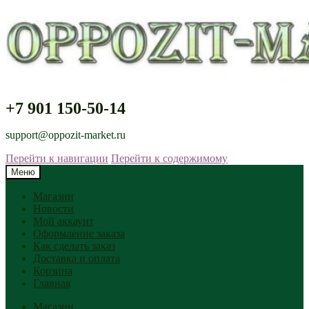
+7 901 150-50-14
support@oppozit-market.ru
Перейти к навигации
Перейти к содержимому
Меню
Магазин
Новости
Мой аккаунт
Оформление заказа
Как сделать заказ
Доставка и оплата
Корзина
Главная
Магазин