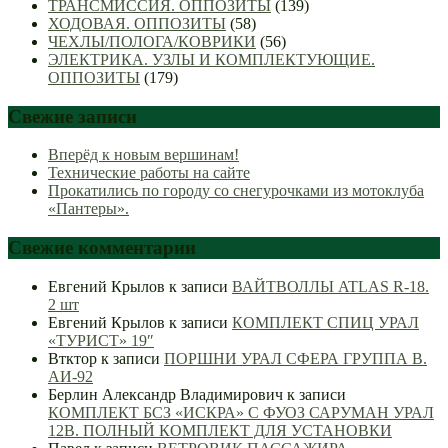
ТРАНСМИССИЯ. ОППОЗИТЫ
(139)
ХОДОВАЯ. ОППОЗИТЫ
(58)
ЧЕХЛЫ/ПОЛОГА/КОВРИКИ
(56)
ЭЛЕКТРИКА. УЗЛЫ И КОМПЛЕКТУЮЩИЕ.
ОППОЗИТЫ
(179)
Свежие записи
Вперёд к новым вершинам!
Технические работы на сайте
Прокатились по городу со снегурочками из мотоклуба
«Пантеры».
Свежие комментарии
Евгений Крылов
к записи
ВАЙТВОЛЛЫ ATLAS R-18.
2 шт
Евгений Крылов
к записи
КОМПЛЕКТ СПИЦ УРАЛ
«ТУРИСТ» 19″
Втктор
к записи
ПОРШНИ УРАЛ СФЕРА ГРУППА В.
АИ-92
Берлин Александр Владимирович
к записи
КОМПЛЕКТ БСЗ «ИСКРА» С ФУОЗ САРУМАН УРАЛ
12В. ПОЛНЫЙ КОМПЛЕКТ ДЛЯ УСТАНОВКИ