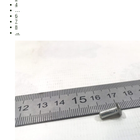
4
…
6
7
8
→