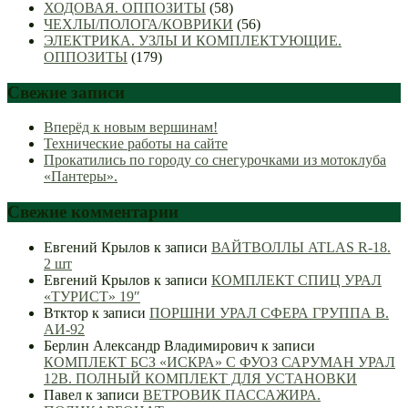
ХОДОВАЯ. ОППОЗИТЫ
(58)
ЧЕХЛЫ/ПОЛОГА/КОВРИКИ
(56)
ЭЛЕКТРИКА. УЗЛЫ И КОМПЛЕКТУЮЩИЕ.
ОППОЗИТЫ
(179)
Свежие записи
Вперёд к новым вершинам!
Технические работы на сайте
Прокатились по городу со снегурочками из мотоклуба
«Пантеры».
Свежие комментарии
Евгений Крылов
к записи
ВАЙТВОЛЛЫ ATLAS R-18.
2 шт
Евгений Крылов
к записи
КОМПЛЕКТ СПИЦ УРАЛ
«ТУРИСТ» 19″
Втктор
к записи
ПОРШНИ УРАЛ СФЕРА ГРУППА В.
АИ-92
Берлин Александр Владимирович
к записи
КОМПЛЕКТ БСЗ «ИСКРА» С ФУОЗ САРУМАН УРАЛ
12В. ПОЛНЫЙ КОМПЛЕКТ ДЛЯ УСТАНОВКИ
Павел
к записи
ВЕТРОВИК ПАССАЖИРА.