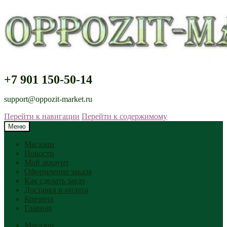
+7 901 150-50-14
support@oppozit-market.ru
Перейти к навигации
Перейти к содержимому
Меню
Магазин
Новости
Мой аккаунт
Оформление заказа
Как сделать заказ
Доставка и оплата
Корзина
Главная
Магазин