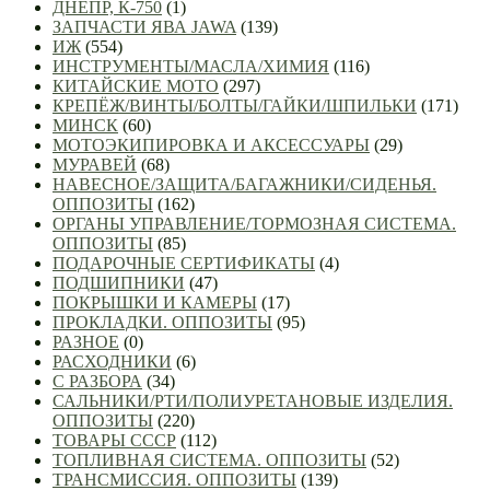
ДНЕПР, К-750
(1)
ЗАПЧАСТИ ЯВА JAWA
(139)
ИЖ
(554)
ИНСТРУМЕНТЫ/МАСЛА/ХИМИЯ
(116)
КИТАЙСКИЕ МОТО
(297)
КРЕПЁЖ/ВИНТЫ/БОЛТЫ/ГАЙКИ/ШПИЛЬКИ
(171)
МИНСК
(60)
МОТОЭКИПИРОВКА И АКСЕССУАРЫ
(29)
МУРАВЕЙ
(68)
НАВЕСНОЕ/ЗАЩИТА/БАГАЖНИКИ/СИДЕНЬЯ.
ОППОЗИТЫ
(162)
ОРГАНЫ УПРАВЛЕНИЕ/ТОРМОЗНАЯ СИСТЕМА.
ОППОЗИТЫ
(85)
ПОДАРОЧНЫЕ СЕРТИФИКАТЫ
(4)
ПОДШИПНИКИ
(47)
ПОКРЫШКИ И КАМЕРЫ
(17)
ПРОКЛАДКИ. ОППОЗИТЫ
(95)
РАЗНОЕ
(0)
РАСХОДНИКИ
(6)
С РАЗБОРА
(34)
САЛЬНИКИ/РТИ/ПОЛИУРЕТАНОВЫЕ ИЗДЕЛИЯ.
ОППОЗИТЫ
(220)
ТОВАРЫ СССР
(112)
ТОПЛИВНАЯ СИСТЕМА. ОППОЗИТЫ
(52)
ТРАНСМИССИЯ. ОППОЗИТЫ
(139)