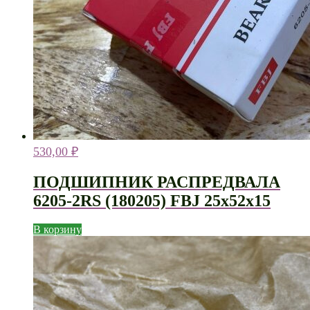
530,00
₽
ПОДШИПНИК РАСПРЕДВАЛА
6205-2RS (180205) FBJ 25х52х15
В корзину