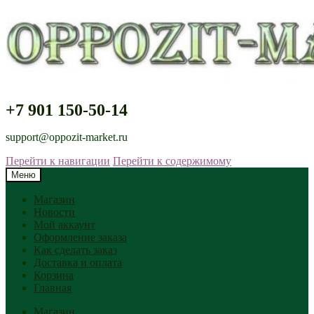
+7 901 150-50-14
support@oppozit-market.ru
Перейти к навигации
Перейти к содержимому
Меню
Магазин
Новости
Мой аккаунт
Оформление заказа
Как сделать заказ
Доставка и оплата
Корзина
Главная
Магазин