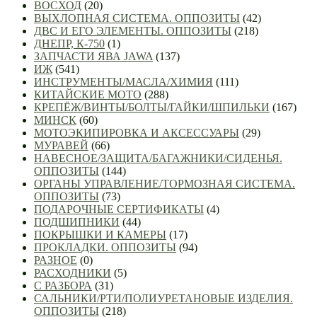
ВОСХОД
(20)
ВЫХЛОПНАЯ СИСТЕМА. ОППОЗИТЫ
(42)
ДВС И ЕГО ЭЛЕМЕНТЫ. ОППОЗИТЫ
(218)
ДНЕПР, К-750
(1)
ЗАПЧАСТИ ЯВА JAWA
(137)
ИЖ
(541)
ИНСТРУМЕНТЫ/МАСЛА/ХИМИЯ
(111)
КИТАЙСКИЕ МОТО
(288)
КРЕПЁЖ/ВИНТЫ/БОЛТЫ/ГАЙКИ/ШПИЛЬКИ
(167)
МИНСК
(60)
МОТОЭКИПИРОВКА И АКСЕССУАРЫ
(29)
МУРАВЕЙ
(66)
НАВЕСНОЕ/ЗАЩИТА/БАГАЖНИКИ/СИДЕНЬЯ.
ОППОЗИТЫ
(144)
ОРГАНЫ УПРАВЛЕНИЕ/ТОРМОЗНАЯ СИСТЕМА.
ОППОЗИТЫ
(73)
ПОДАРОЧНЫЕ СЕРТИФИКАТЫ
(4)
ПОДШИПНИКИ
(44)
ПОКРЫШКИ И КАМЕРЫ
(17)
ПРОКЛАДКИ. ОППОЗИТЫ
(94)
РАЗНОЕ
(0)
РАСХОДНИКИ
(5)
С РАЗБОРА
(31)
САЛЬНИКИ/РТИ/ПОЛИУРЕТАНОВЫЕ ИЗДЕЛИЯ.
ОППОЗИТЫ
(218)