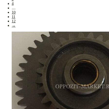
4
…
10
11
12
→