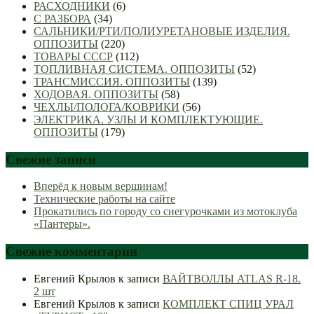
РАСХОДНИКИ
(6)
С РАЗБОРА
(34)
САЛЬНИКИ/РТИ/ПОЛИУРЕТАНОВЫЕ ИЗДЕЛИЯ.
ОППОЗИТЫ
(220)
ТОВАРЫ СССР
(112)
ТОПЛИВНАЯ СИСТЕМА. ОППОЗИТЫ
(52)
ТРАНСМИССИЯ. ОППОЗИТЫ
(139)
ХОДОВАЯ. ОППОЗИТЫ
(58)
ЧЕХЛЫ/ПОЛОГА/КОВРИКИ
(56)
ЭЛЕКТРИКА. УЗЛЫ И КОМПЛЕКТУЮЩИЕ.
ОППОЗИТЫ
(179)
Свежие записи
Вперёд к новым вершинам!
Технические работы на сайте
Прокатились по городу со снегурочками из мотоклуба
«Пантеры».
Свежие комментарии
Евгений Крылов
к записи
ВАЙТВОЛЛЫ ATLAS R-18.
2 шт
Евгений Крылов
к записи
КОМПЛЕКТ СПИЦ УРАЛ