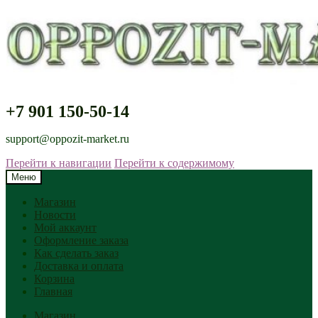
+7 901 150-50-14
support@oppozit-market.ru
Перейти к навигации
Перейти к содержимому
Меню
Магазин
Новости
Мой аккаунт
Оформление заказа
Как сделать заказ
Доставка и оплата
Корзина
Главная
Магазин