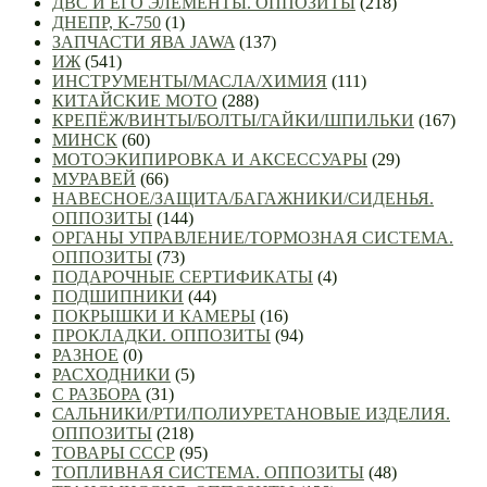
ДВС И ЕГО ЭЛЕМЕНТЫ. ОППОЗИТЫ
(218)
ДНЕПР, К-750
(1)
ЗАПЧАСТИ ЯВА JAWA
(137)
ИЖ
(541)
ИНСТРУМЕНТЫ/МАСЛА/ХИМИЯ
(111)
КИТАЙСКИЕ МОТО
(288)
КРЕПЁЖ/ВИНТЫ/БОЛТЫ/ГАЙКИ/ШПИЛЬКИ
(167)
МИНСК
(60)
МОТОЭКИПИРОВКА И АКСЕССУАРЫ
(29)
МУРАВЕЙ
(66)
НАВЕСНОЕ/ЗАЩИТА/БАГАЖНИКИ/СИДЕНЬЯ.
ОППОЗИТЫ
(144)
ОРГАНЫ УПРАВЛЕНИЕ/ТОРМОЗНАЯ СИСТЕМА.
ОППОЗИТЫ
(73)
ПОДАРОЧНЫЕ СЕРТИФИКАТЫ
(4)
ПОДШИПНИКИ
(44)
ПОКРЫШКИ И КАМЕРЫ
(16)
ПРОКЛАДКИ. ОППОЗИТЫ
(94)
РАЗНОЕ
(0)
РАСХОДНИКИ
(5)
С РАЗБОРА
(31)
САЛЬНИКИ/РТИ/ПОЛИУРЕТАНОВЫЕ ИЗДЕЛИЯ.
ОППОЗИТЫ
(218)
ТОВАРЫ СССР
(95)
ТОПЛИВНАЯ СИСТЕМА. ОППОЗИТЫ
(48)