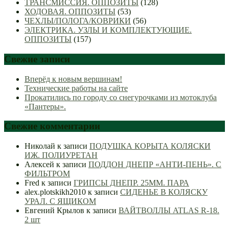
ТРАНСМИССИЯ. ОППОЗИТЫ
(128)
ХОДОВАЯ. ОППОЗИТЫ
(53)
ЧЕХЛЫ/ПОЛОГА/КОВРИКИ
(56)
ЭЛЕКТРИКА. УЗЛЫ И КОМПЛЕКТУЮЩИЕ.
ОППОЗИТЫ
(157)
Свежие записи
Вперёд к новым вершинам!
Технические работы на сайте
Прокатились по городу со снегурочками из мотоклуба
«Пантеры».
Свежие комментарии
Николай
к записи
ПОДУШКА КОРЫТА КОЛЯСКИ
ИЖ. ПОЛИУРЕТАН
Алексей
к записи
ПОДДОН ДНЕПР «АНТИ-ПЕНЬ». С
ФИЛЬТРОМ
Fred
к записи
ГРИПСЫ ДНЕПР. 25ММ. ПАРА
alex.plotskikh2010
к записи
СИДЕНЬЕ В КОЛЯСКУ
УРАЛ. С ЯЩИКОМ
Евгений Крылов
к записи
ВАЙТВОЛЛЫ ATLAS R-18.
2 шт