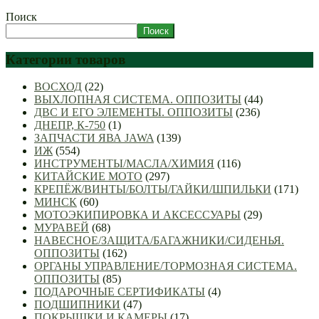
Поиск
Поиск
Категории товаров
ВОСХОД
(22)
ВЫХЛОПНАЯ СИСТЕМА. ОППОЗИТЫ
(44)
ДВС И ЕГО ЭЛЕМЕНТЫ. ОППОЗИТЫ
(236)
ДНЕПР, К-750
(1)
ЗАПЧАСТИ ЯВА JAWA
(139)
ИЖ
(554)
ИНСТРУМЕНТЫ/МАСЛА/ХИМИЯ
(116)
КИТАЙСКИЕ МОТО
(297)
КРЕПЁЖ/ВИНТЫ/БОЛТЫ/ГАЙКИ/ШПИЛЬКИ
(171)
МИНСК
(60)
МОТОЭКИПИРОВКА И АКСЕССУАРЫ
(29)
МУРАВЕЙ
(68)
НАВЕСНОЕ/ЗАЩИТА/БАГАЖНИКИ/СИДЕНЬЯ.
ОППОЗИТЫ
(162)
ОРГАНЫ УПРАВЛЕНИЕ/ТОРМОЗНАЯ СИСТЕМА.
ОППОЗИТЫ
(85)
ПОДАРОЧНЫЕ СЕРТИФИКАТЫ
(4)
ПОДШИПНИКИ
(47)
ПОКРЫШКИ И КАМЕРЫ
(17)