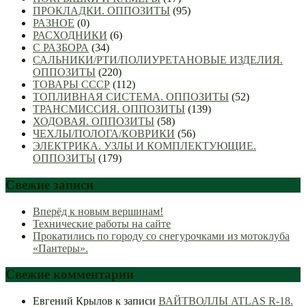
ПРОКЛАДКИ. ОППОЗИТЫ
(95)
РАЗНОЕ
(0)
РАСХОДНИКИ
(6)
С РАЗБОРА
(34)
САЛЬНИКИ/РТИ/ПОЛИУРЕТАНОВЫЕ ИЗДЕЛИЯ.
ОППОЗИТЫ
(220)
ТОВАРЫ СССР
(112)
ТОПЛИВНАЯ СИСТЕМА. ОППОЗИТЫ
(52)
ТРАНСМИССИЯ. ОППОЗИТЫ
(139)
ХОДОВАЯ. ОППОЗИТЫ
(58)
ЧЕХЛЫ/ПОЛОГА/КОВРИКИ
(56)
ЭЛЕКТРИКА. УЗЛЫ И КОМПЛЕКТУЮЩИЕ.
ОППОЗИТЫ
(179)
Свежие записи
Вперёд к новым вершинам!
Технические работы на сайте
Прокатились по городу со снегурочками из мотоклуба
«Пантеры».
Свежие комментарии
Евгений Крылов
к записи
ВАЙТВОЛЛЫ ATLAS R-18.