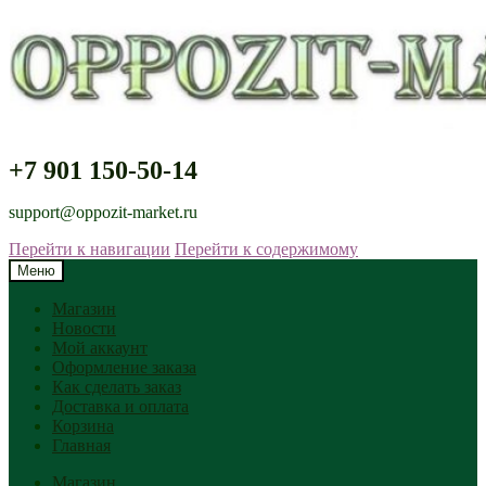
+7 901 150-50-14
support@oppozit-market.ru
Перейти к навигации
Перейти к содержимому
Меню
Магазин
Новости
Мой аккаунт
Оформление заказа
Как сделать заказ
Доставка и оплата
Корзина
Главная
Магазин