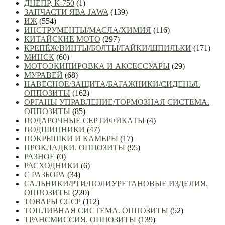
ДНЕПР, К-750
(1)
ЗАПЧАСТИ ЯВА JAWA
(139)
ИЖ
(554)
ИНСТРУМЕНТЫ/МАСЛА/ХИМИЯ
(116)
КИТАЙСКИЕ МОТО
(297)
КРЕПЁЖ/ВИНТЫ/БОЛТЫ/ГАЙКИ/ШПИЛЬКИ
(171)
МИНСК
(60)
МОТОЭКИПИРОВКА И АКСЕССУАРЫ
(29)
МУРАВЕЙ
(68)
НАВЕСНОЕ/ЗАЩИТА/БАГАЖНИКИ/СИДЕНЬЯ.
ОППОЗИТЫ
(162)
ОРГАНЫ УПРАВЛЕНИЕ/ТОРМОЗНАЯ СИСТЕМА.
ОППОЗИТЫ
(85)
ПОДАРОЧНЫЕ СЕРТИФИКАТЫ
(4)
ПОДШИПНИКИ
(47)
ПОКРЫШКИ И КАМЕРЫ
(17)
ПРОКЛАДКИ. ОППОЗИТЫ
(95)
РАЗНОЕ
(0)
РАСХОДНИКИ
(6)
С РАЗБОРА
(34)
САЛЬНИКИ/РТИ/ПОЛИУРЕТАНОВЫЕ ИЗДЕЛИЯ.
ОППОЗИТЫ
(220)
ТОВАРЫ СССР
(112)
ТОПЛИВНАЯ СИСТЕМА. ОППОЗИТЫ
(52)
ТРАНСМИССИЯ. ОППОЗИТЫ
(139)