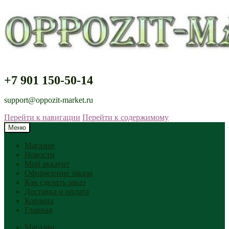
+7 901 150-50-14
support@oppozit-market.ru
Перейти к навигации
Перейти к содержимому
Меню
Магазин
Новости
Мой аккаунт
Оформление заказа
Как сделать заказ
Доставка и оплата
Корзина
Главная
Магазин