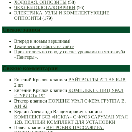
ХОДОВАЯ. ОППОЗИТЫ
(58)
ЧЕХЛЫ/ПОЛОГА/КОВРИКИ
(56)
ЭЛЕКТРИКА. УЗЛЫ И КОМПЛЕКТУЮЩИЕ.
ОППОЗИТЫ
(179)
Свежие записи
Вперёд к новым вершинам!
Технические работы на сайте
Прокатились по городу со снегурочками из мотоклуба
«Пантеры».
Свежие комментарии
Евгений Крылов
к записи
ВАЙТВОЛЛЫ ATLAS R-18.
2 шт
Евгений Крылов
к записи
КОМПЛЕКТ СПИЦ УРАЛ
«ТУРИСТ» 19″
Втктор
к записи
ПОРШНИ УРАЛ СФЕРА ГРУППА В.
АИ-92
Берлин Александр Владимирович
к записи
КОМПЛЕКТ БСЗ «ИСКРА» С ФУОЗ САРУМАН УРАЛ
12В. ПОЛНЫЙ КОМПЛЕКТ ДЛЯ УСТАНОВКИ
Павел
к записи
ВЕТРОВИК ПАССАЖИРА.