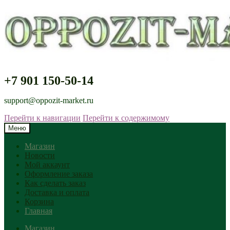
+7 901 150-50-14
support@oppozit-market.ru
Перейти к навигации
Перейти к содержимому
Меню
Магазин
Новости
Мой аккаунт
Оформление заказа
Как сделать заказ
Доставка и оплата
Корзина
Главная
Магазин