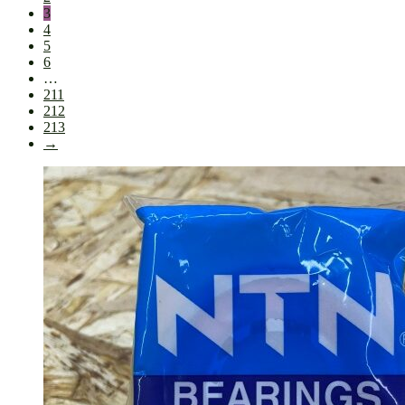
3
4
5
6
…
211
212
213
→