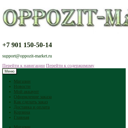
+7 901 150-50-14
support@oppozit-market.ru
Перейти к навигации
Перейти к содержимому
Меню
Магазин
Новости
Мой аккаунт
Оформление заказа
Как сделать заказ
Доставка и оплата
Корзина
Главная
Магазин