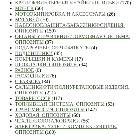
КРЕПЁЖ/ВИНТЫ/БОЛТЫ/ГАЙКИ/ШПИЛЬКИ
(170)
МИНСК
(60)
МОТОЭКИПИРОВКА И АКСЕССУАРЫ
(26)
МУРАВЕЙ
(70)
НАВЕСНОЕ/ЗАЩИТА/БАГАЖНИКИ/СИДЕНЬЯ.
ОППОЗИТЫ
(159)
ОРГАНЫ УПРАВЛЕНИЕ/ТОРМОЗНАЯ СИСТЕМА.
ОППОЗИТЫ
(87)
ПОДАРОЧНЫЕ СЕРТИФИКАТЫ
(4)
ПОДШИПНИКИ
(45)
ПОКРЫШКИ И КАМЕРЫ
(17)
ПРОКЛАДКИ. ОППОЗИТЫ
(94)
РАЗНОЕ
(0)
РАСХОДНИКИ
(6)
С РАЗБОРА
(34)
САЛЬНИКИ/РТИ/ПОЛИУРЕТАНОВЫЕ ИЗДЕЛИЯ.
ОППОЗИТЫ
(221)
ТОВАРЫ СССР
(117)
ТОПЛИВНАЯ СИСТЕМА. ОППОЗИТЫ
(53)
ТРАНСМИССИЯ. ОППОЗИТЫ
(142)
ХОДОВАЯ. ОППОЗИТЫ
(60)
ЧЕХЛЫ/ПОЛОГА/КОВРИКИ
(56)
ЭЛЕКТРИКА. УЗЛЫ И КОМПЛЕКТУЮЩИЕ.
ОППОЗИТЫ
(180)