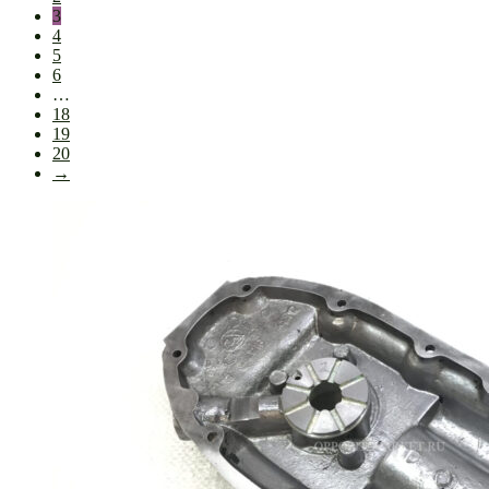
3
4
5
6
…
18
19
20
→