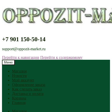
+7 901 150-50-14
support@oppozit-market.ru
Перейти к навигации
Перейти к содержимому
Меню
Магазин
Новости
Мой аккаунт
Оформление заказа
Как сделать заказ
Доставка и оплата
Корзина
Главная
Магазин