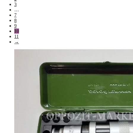
3
…
7
8
9
10
11
→