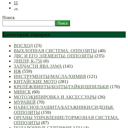
11
→
Поиск
Поиск
Категории товаров
ВОСХОД
(23)
ВЫХЛОПНАЯ СИСТЕМА. ОППОЗИТЫ
(40)
ДВС И ЕГО ЭЛЕМЕНТЫ. ОППОЗИТЫ
(235)
ДНЕПР, К-750
(0)
ЗАПЧАСТИ ЯВА JAWA
(141)
ИЖ
(559)
ИНСТРУМЕНТЫ/МАСЛА/ХИМИЯ
(121)
КИТАЙСКИЕ МОТО
(281)
КРЕПЁЖ/ВИНТЫ/БОЛТЫ/ГАЙКИ/ШПИЛЬКИ
(170)
МИНСК
(60)
МОТОЭКИПИРОВКА И АКСЕССУАРЫ
(26)
МУРАВЕЙ
(70)
НАВЕСНОЕ/ЗАЩИТА/БАГАЖНИКИ/СИДЕНЬЯ.
ОППОЗИТЫ
(159)
ОРГАНЫ УПРАВЛЕНИЕ/ТОРМОЗНАЯ СИСТЕМА.
ОППОЗИТЫ
(87)
ПОДАРОЧНЫЕ СЕРТИФИКАТЫ
(4)