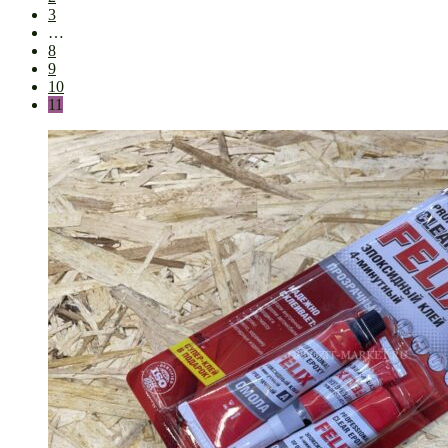
3
…
8
9
10
11