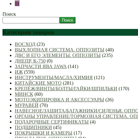
11
Поиск
Поиск
Категории товаров
ВОСХОД
(23)
ВЫХЛОПНАЯ СИСТЕМА. ОППОЗИТЫ
(40)
ДВС И ЕГО ЭЛЕМЕНТЫ. ОППОЗИТЫ
(235)
ДНЕПР, К-750
(0)
ЗАПЧАСТИ ЯВА JAWA
(141)
ИЖ
(559)
ИНСТРУМЕНТЫ/МАСЛА/ХИМИЯ
(121)
КИТАЙСКИЕ МОТО
(281)
КРЕПЁЖ/ВИНТЫ/БОЛТЫ/ГАЙКИ/ШПИЛЬКИ
(170)
МИНСК
(60)
МОТОЭКИПИРОВКА И АКСЕССУАРЫ
(26)
МУРАВЕЙ
(70)
НАВЕСНОЕ/ЗАЩИТА/БАГАЖНИКИ/СИДЕНЬЯ. ОПП
ОРГАНЫ УПРАВЛЕНИЕ/ТОРМОЗНАЯ СИСТЕМА. О
ПОДАРОЧНЫЕ СЕРТИФИКАТЫ
(4)
ПОДШИПНИКИ
(45)
ПОКРЫШКИ И КАМЕРЫ
(17)