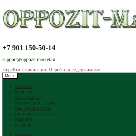
+7 901 150-50-14
support@oppozit-market.ru
Перейти к навигации
Перейти к содержимому
Меню
Магазин
Новости
Мой аккаунт
Оформление заказа
Как сделать заказ
Доставка и оплата
Корзина
Главная
Магазин