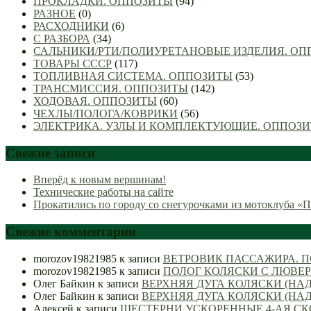
ПРОКЛАДКИ. ОППОЗИТЫ
(94)
РАЗНОЕ
(0)
РАСХОДНИКИ
(6)
С РАЗБОРА
(34)
САЛЬНИКИ/РТИ/ПОЛИУРЕТАНОВЫЕ ИЗДЕЛИЯ. О
ТОВАРЫ СССР
(117)
ТОПЛИВНАЯ СИСТЕМА. ОППОЗИТЫ
(53)
ТРАНСМИССИЯ. ОППОЗИТЫ
(142)
ХОДОВАЯ. ОППОЗИТЫ
(60)
ЧЕХЛЫ/ПОЛОГА/КОВРИКИ
(56)
ЭЛЕКТРИКА. УЗЛЫ И КОМПЛЕКТУЮЩИЕ. ОППОЗ
Свежие записи
Вперёд к новым вершинам!
Технические работы на сайте
Прокатились по городу со снегурочками из мотоклуба «
Свежие комментарии
morozov19821985
к записи
ВЕТРОВИК ПАССАЖИРА. 
morozov19821985
к записи
ПОЛОГ КОЛЯСКИ С ЛЮВЕР
Олег Байкин
к записи
ВЕРХНЯЯ ДУГА КОЛЯСКИ (НА
Олег Байкин
к записи
ВЕРХНЯЯ ДУГА КОЛЯСКИ (НА
Алексей
к записи
ШЕСТЕРНИ УСКОРЕННЫЕ 4-АЯ СКОР