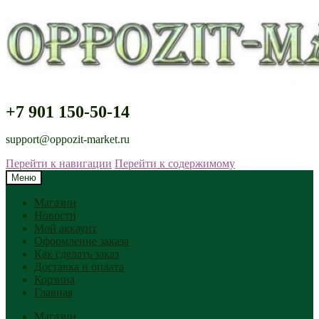
+7 901 150-50-14
support@oppozit-market.ru
Перейти к навигации
Перейти к содержимому
Меню
Магазин
Новости
Мой аккаунт
Оформление заказа
Как сделать заказ
Доставка и оплата
Корзина
Главная
Магазин