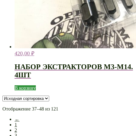
420,00
₽
НАБОР ЭКСТРАКТОРОВ М3-М14.
4ШТ
В корзину
Отображение 37–48 из 121
←
1
2
3