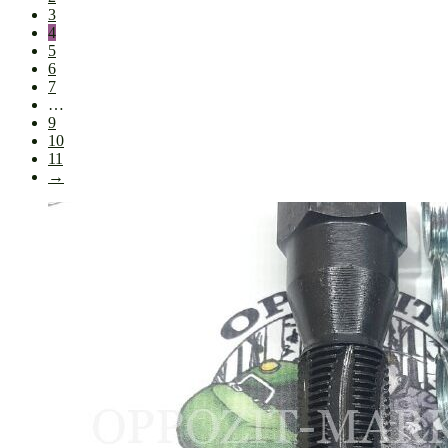
3
4
5
6
7
…
9
10
11
→