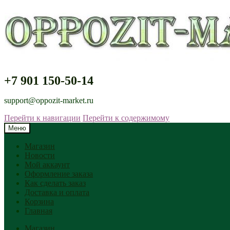
+7 901 150-50-14
support@oppozit-market.ru
Перейти к навигации
Перейти к содержимому
Меню
Магазин
Новости
Мой аккаунт
Оформление заказа
Как сделать заказ
Доставка и оплата
Корзина
Главная
Магазин