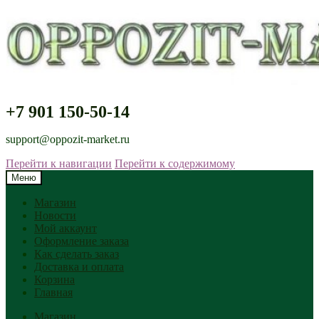
+7 901 150-50-14
support@oppozit-market.ru
Перейти к навигации
Перейти к содержимому
Меню
Магазин
Новости
Мой аккаунт
Оформление заказа
Как сделать заказ
Доставка и оплата
Корзина
Главная
Магазин