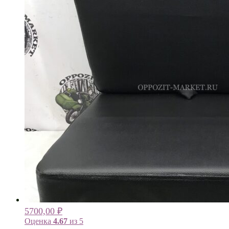
5700,00
₽
Оценка
4.67
из 5