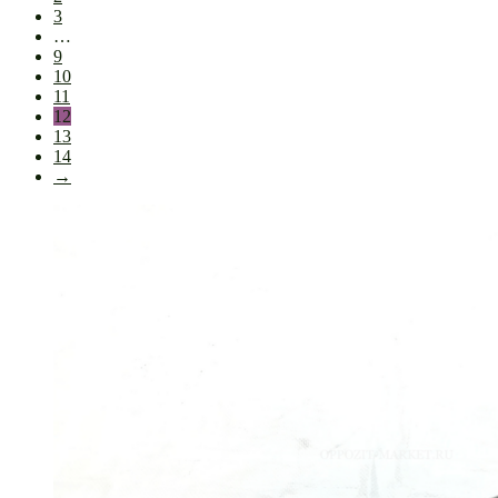
3
…
9
10
11
12
13
14
→