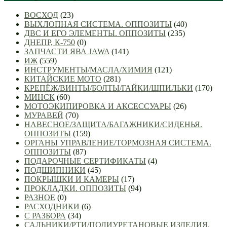
ВОСХОД
(23)
ВЫХЛОПНАЯ СИСТЕМА. ОППОЗИТЫ
(40)
ДВС И ЕГО ЭЛЕМЕНТЫ. ОППОЗИТЫ
(235)
ДНЕПР, К-750
(0)
ЗАПЧАСТИ ЯВА JAWA
(141)
ИЖ
(559)
ИНСТРУМЕНТЫ/МАСЛА/ХИМИЯ
(121)
КИТАЙСКИЕ МОТО
(281)
КРЕПЁЖ/ВИНТЫ/БОЛТЫ/ГАЙКИ/ШПИЛЬКИ
(170)
МИНСК
(60)
МОТОЭКИПИРОВКА И АКСЕССУАРЫ
(26)
МУРАВЕЙ
(70)
НАВЕСНОЕ/ЗАЩИТА/БАГАЖНИКИ/СИДЕНЬЯ.
ОППОЗИТЫ
(159)
ОРГАНЫ УПРАВЛЕНИЕ/ТОРМОЗНАЯ СИСТЕМА.
ОППОЗИТЫ
(87)
ПОДАРОЧНЫЕ СЕРТИФИКАТЫ
(4)
ПОДШИПНИКИ
(45)
ПОКРЫШКИ И КАМЕРЫ
(17)
ПРОКЛАДКИ. ОППОЗИТЫ
(94)
РАЗНОЕ
(0)
РАСХОДНИКИ
(6)
С РАЗБОРА
(34)
САЛЬНИКИ/РТИ/ПОЛИУРЕТАНОВЫЕ ИЗДЕЛИЯ.