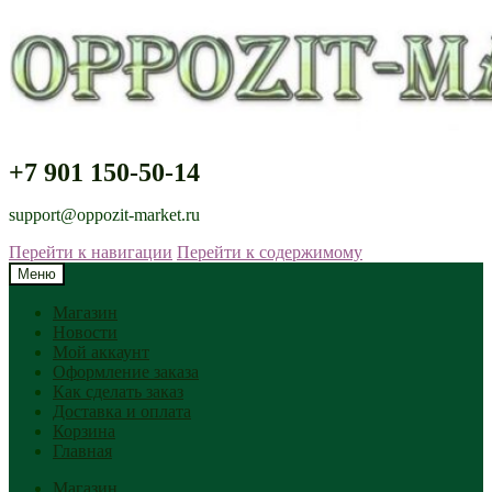
+7 901 150-50-14
support@oppozit-market.ru
Перейти к навигации
Перейти к содержимому
Меню
Магазин
Новости
Мой аккаунт
Оформление заказа
Как сделать заказ
Доставка и оплата
Корзина
Главная
Магазин