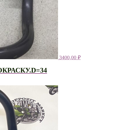
3400,00
₽
КРАСКУ.D=34