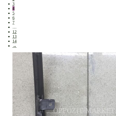
3
4
5
6
7
…
12
13
14
→