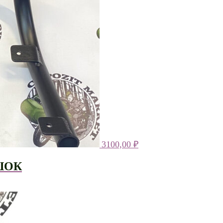
3100,00
₽
ШОК