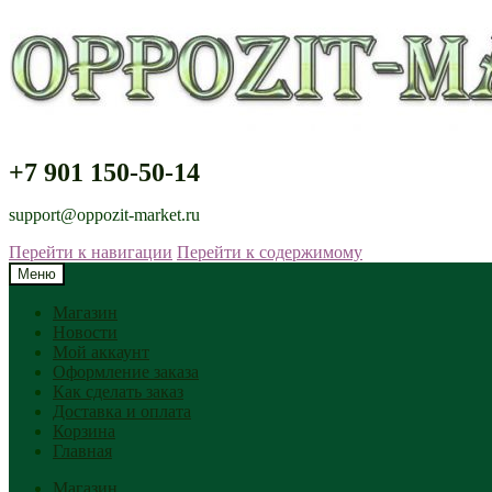
+7 901 150-50-14
support@oppozit-market.ru
Перейти к навигации
Перейти к содержимому
Меню
Магазин
Новости
Мой аккаунт
Оформление заказа
Как сделать заказ
Доставка и оплата
Корзина
Главная
Магазин