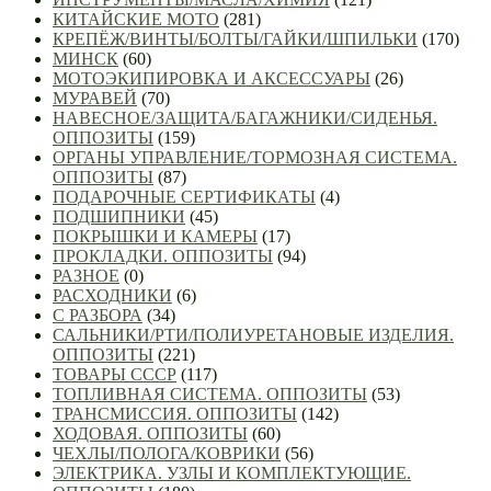
КИТАЙСКИЕ МОТО
(281)
КРЕПЁЖ/ВИНТЫ/БОЛТЫ/ГАЙКИ/ШПИЛЬКИ
(170)
МИНСК
(60)
МОТОЭКИПИРОВКА И АКСЕССУАРЫ
(26)
МУРАВЕЙ
(70)
НАВЕСНОЕ/ЗАЩИТА/БАГАЖНИКИ/СИДЕНЬЯ.
ОППОЗИТЫ
(159)
ОРГАНЫ УПРАВЛЕНИЕ/ТОРМОЗНАЯ СИСТЕМА.
ОППОЗИТЫ
(87)
ПОДАРОЧНЫЕ СЕРТИФИКАТЫ
(4)
ПОДШИПНИКИ
(45)
ПОКРЫШКИ И КАМЕРЫ
(17)
ПРОКЛАДКИ. ОППОЗИТЫ
(94)
РАЗНОЕ
(0)
РАСХОДНИКИ
(6)
С РАЗБОРА
(34)
САЛЬНИКИ/РТИ/ПОЛИУРЕТАНОВЫЕ ИЗДЕЛИЯ.
ОППОЗИТЫ
(221)
ТОВАРЫ СССР
(117)
ТОПЛИВНАЯ СИСТЕМА. ОППОЗИТЫ
(53)
ТРАНСМИССИЯ. ОППОЗИТЫ
(142)
ХОДОВАЯ. ОППОЗИТЫ
(60)
ЧЕХЛЫ/ПОЛОГА/КОВРИКИ
(56)
ЭЛЕКТРИКА. УЗЛЫ И КОМПЛЕКТУЮЩИЕ.