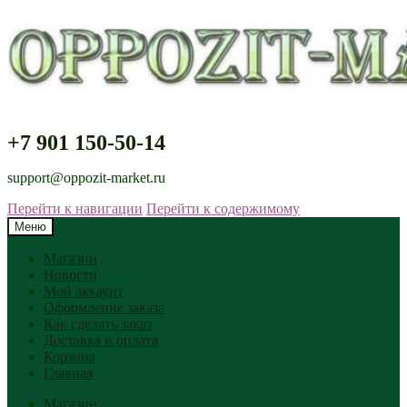
+7 901 150-50-14
support@oppozit-market.ru
Перейти к навигации
Перейти к содержимому
Меню
Магазин
Новости
Мой аккаунт
Оформление заказа
Как сделать заказ
Доставка и оплата
Корзина
Главная
Магазин