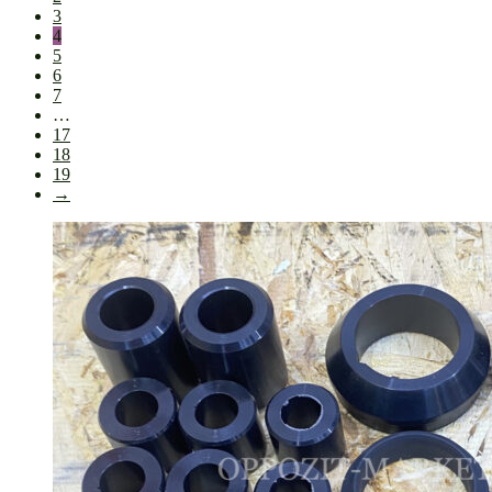
3
4
5
6
7
…
17
18
19
→