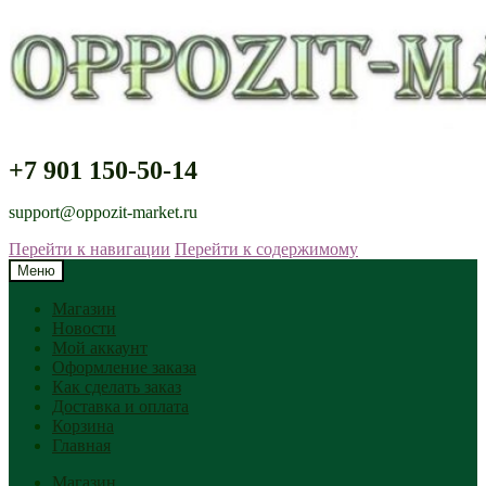
+7 901 150-50-14
support@oppozit-market.ru
Перейти к навигации
Перейти к содержимому
Меню
Магазин
Новости
Мой аккаунт
Оформление заказа
Как сделать заказ
Доставка и оплата
Корзина
Главная
Магазин