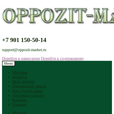
+7 901 150-50-14
support@oppozit-market.ru
Перейти к навигации
Перейти к содержимому
Меню
Магазин
Новости
Мой аккаунт
Оформление заказа
Как сделать заказ
Доставка и оплата
Корзина
Главная
Магазин