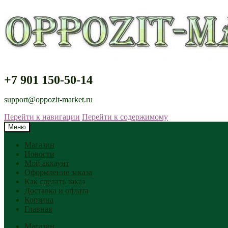
+7 901 150-50-14
support@oppozit-market.ru
Перейти к навигации
Перейти к содержимому
Меню
Магазин
Новости
Мой аккаунт
Оформление заказа
Как сделать заказ
Доставка и оплата
Корзина
Главная
Магазин