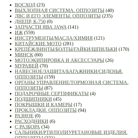
ВОСХОД
(23)
ВЫХЛОПНАЯ СИСТЕМА. ОППОЗИТЫ
(40)
ДВС И ЕГО ЭЛЕМЕНТЫ. ОППОЗИТЫ
(235)
ДНЕПР, К-750
(0)
ЗАПЧАСТИ ЯВА JAWA
(141)
ИЖ
(559)
ИНСТРУМЕНТЫ/МАСЛА/ХИМИЯ
(121)
КИТАЙСКИЕ МОТО
(281)
КРЕПЁЖ/ВИНТЫ/БОЛТЫ/ГАЙКИ/ШПИЛЬКИ
(170)
МИНСК
(60)
МОТОЭКИПИРОВКА И АКСЕССУАРЫ
(26)
МУРАВЕЙ
(70)
НАВЕСНОЕ/ЗАЩИТА/БАГАЖНИКИ/СИДЕНЬЯ.
ОППОЗИТЫ
(159)
ОРГАНЫ УПРАВЛЕНИЕ/ТОРМОЗНАЯ СИСТЕМА.
ОППОЗИТЫ
(87)
ПОДАРОЧНЫЕ СЕРТИФИКАТЫ
(4)
ПОДШИПНИКИ
(45)
ПОКРЫШКИ И КАМЕРЫ
(17)
ПРОКЛАДКИ. ОППОЗИТЫ
(94)
РАЗНОЕ
(0)
РАСХОДНИКИ
(6)
С РАЗБОРА
(34)
САЛЬНИКИ/РТИ/ПОЛИУРЕТАНОВЫЕ ИЗДЕЛИЯ.
ОППОЗИТЫ
(221)