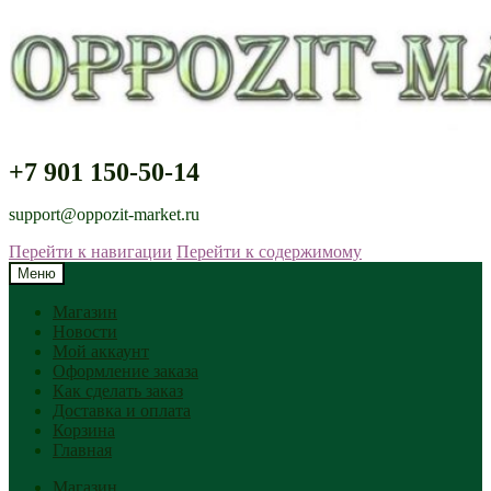
+7 901 150-50-14
support@oppozit-market.ru
Перейти к навигации
Перейти к содержимому
Меню
Магазин
Новости
Мой аккаунт
Оформление заказа
Как сделать заказ
Доставка и оплата
Корзина
Главная
Магазин