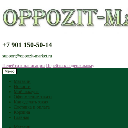
+7 901 150-50-14
support@oppozit-market.ru
Перейти к навигации
Перейти к содержимому
Меню
Магазин
Новости
Мой аккаунт
Оформление заказа
Как сделать заказ
Доставка и оплата
Корзина
Главная
Магазин