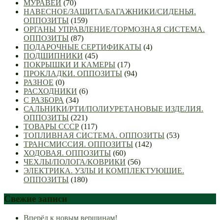
МУРАВЕЙ
(70)
НАВЕСНОЕ/ЗАЩИТА/БАГАЖНИКИ/СИДЕНЬЯ.
ОППОЗИТЫ
(159)
ОРГАНЫ УПРАВЛЕНИЕ/ТОРМОЗНАЯ СИСТЕМА.
ОППОЗИТЫ
(87)
ПОДАРОЧНЫЕ СЕРТИФИКАТЫ
(4)
ПОДШИПНИКИ
(45)
ПОКРЫШКИ И КАМЕРЫ
(17)
ПРОКЛАДКИ. ОППОЗИТЫ
(94)
РАЗНОЕ
(0)
РАСХОДНИКИ
(6)
С РАЗБОРА
(34)
САЛЬНИКИ/РТИ/ПОЛИУРЕТАНОВЫЕ ИЗДЕЛИЯ.
ОППОЗИТЫ
(221)
ТОВАРЫ СССР
(117)
ТОПЛИВНАЯ СИСТЕМА. ОППОЗИТЫ
(53)
ТРАНСМИССИЯ. ОППОЗИТЫ
(142)
ХОДОВАЯ. ОППОЗИТЫ
(60)
ЧЕХЛЫ/ПОЛОГА/КОВРИКИ
(56)
ЭЛЕКТРИКА. УЗЛЫ И КОМПЛЕКТУЮЩИЕ.
ОППОЗИТЫ
(180)
Свежие записи
Вперёд к новым вершинам!