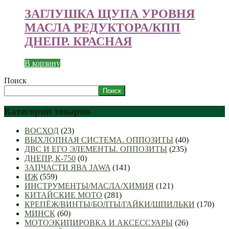
ЗАГЛУШКА ЩУПА УРОВНЯ
МАСЛА РЕДУКТОРА/КПП
ДНЕПР. КРАСНАЯ
В корзину
Поиск
Поиск
Категории товаров
ВОСХОД
(23)
ВЫХЛОПНАЯ СИСТЕМА. ОППОЗИТЫ
(40)
ДВС И ЕГО ЭЛЕМЕНТЫ. ОППОЗИТЫ
(235)
ДНЕПР, К-750
(0)
ЗАПЧАСТИ ЯВА JAWA
(141)
ИЖ
(559)
ИНСТРУМЕНТЫ/МАСЛА/ХИМИЯ
(121)
КИТАЙСКИЕ МОТО
(281)
КРЕПЁЖ/ВИНТЫ/БОЛТЫ/ГАЙКИ/ШПИЛЬКИ
(170)
МИНСК
(60)
МОТОЭКИПИРОВКА И АКСЕССУАРЫ
(26)