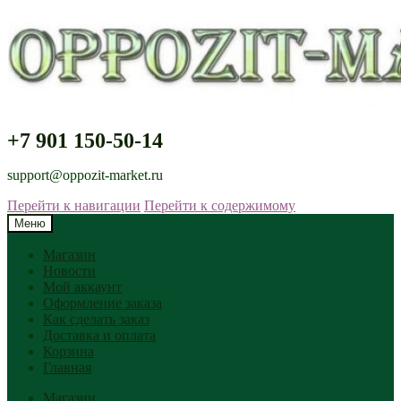
+7 901 150-50-14
support@oppozit-market.ru
Перейти к навигации
Перейти к содержимому
Меню
Магазин
Новости
Мой аккаунт
Оформление заказа
Как сделать заказ
Доставка и оплата
Корзина
Главная
Магазин