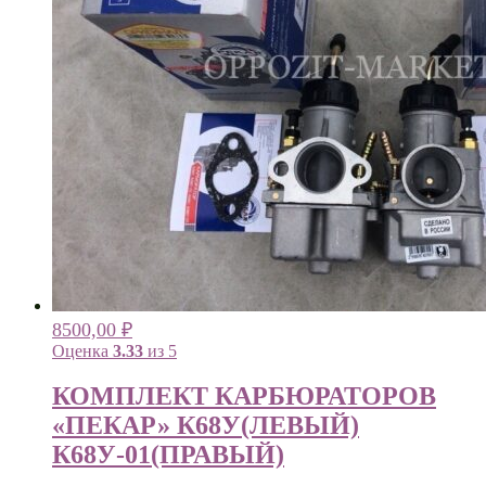
8500,00
₽
Оценка
3.33
из 5
КОМПЛЕКТ КАРБЮРАТОРОВ
«ПЕКАР» К68У(ЛЕВЫЙ)
К68У-01(ПРАВЫЙ)