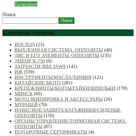
Подробнее
Поиск
Поиск
Категории товаров
ВОСХОД
(23)
ВЫХЛОПНАЯ СИСТЕМА. ОППОЗИТЫ
(40)
ДВС И ЕГО ЭЛЕМЕНТЫ. ОППОЗИТЫ
(235)
ДНЕПР, К-750
(0)
ЗАПЧАСТИ ЯВА JAWA
(141)
ИЖ
(559)
ИНСТРУМЕНТЫ/МАСЛА/ХИМИЯ
(121)
КИТАЙСКИЕ МОТО
(281)
КРЕПЁЖ/ВИНТЫ/БОЛТЫ/ГАЙКИ/ШПИЛЬКИ
(170)
МИНСК
(60)
МОТОЭКИПИРОВКА И АКСЕССУАРЫ
(26)
МУРАВЕЙ
(70)
НАВЕСНОЕ/ЗАЩИТА/БАГАЖНИКИ/СИДЕНЬЯ.
ОППОЗИТЫ
(159)
ОРГАНЫ УПРАВЛЕНИЕ/ТОРМОЗНАЯ СИСТЕМА.
ОППОЗИТЫ
(87)
ПОДАРОЧНЫЕ СЕРТИФИКАТЫ
(4)