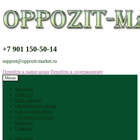
+7 901 150-50-14
support@oppozit-market.ru
Перейти к навигации
Перейти к содержимому
Меню
Магазин
Новости
Мой аккаунт
Оформление заказа
Как сделать заказ
Доставка и оплата
Корзина
Главная
Магазин