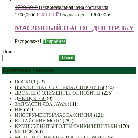
1700,00
₽
Первоначальная цена составляла
1300,00
₽
1700,00 ₽.
Текущая цена: 1300,00 ₽.
МАСЛЯНЫЙ НАСОС ДНЕПР. Б/У
Распродажа!
Подробнее
Поиск
Поиск
Категории товаров
ВОСХОД
(23)
ВЫХЛОПНАЯ СИСТЕМА. ОППОЗИТЫ
(40)
ДВС И ЕГО ЭЛЕМЕНТЫ. ОППОЗИТЫ
(235)
ДНЕПР, К-750
(0)
ЗАПЧАСТИ ЯВА JAWA
(141)
ИЖ
(559)
ИНСТРУМЕНТЫ/МАСЛА/ХИМИЯ
(121)
КИТАЙСКИЕ МОТО
(282)
КРЕПЁЖ/ВИНТЫ/БОЛТЫ/ГАЙКИ/ШПИЛЬКИ
(170)
МИНСК
(60)
МОТОЭКИПИРОВКА И АКСЕССУАРЫ
(26)