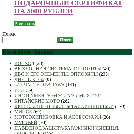
ПОДАРОЧНЫЙ СЕРТИФИКАТ
НА 5000 РУБЛЕЙ
В корзину
Поиск
Поиск
Категории товаров
ВОСХОД
(23)
ВЫХЛОПНАЯ СИСТЕМА. ОППОЗИТЫ
(40)
ДВС И ЕГО ЭЛЕМЕНТЫ. ОППОЗИТЫ
(235)
ДНЕПР, К-750
(0)
ЗАПЧАСТИ ЯВА JAWA
(141)
ИЖ
(559)
ИНСТРУМЕНТЫ/МАСЛА/ХИМИЯ
(121)
КИТАЙСКИЕ МОТО
(282)
КРЕПЁЖ/ВИНТЫ/БОЛТЫ/ГАЙКИ/ШПИЛЬКИ
(170)
МИНСК
(60)
МОТОЭКИПИРОВКА И АКСЕССУАРЫ
(26)
МУРАВЕЙ
(70)
НАВЕСНОЕ/ЗАЩИТА/БАГАЖНИКИ/СИДЕНЬЯ.
ОППОЗИТЫ
(159)