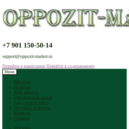
+7 901 150-50-14
support@oppozit-market.ru
Перейти к навигации
Перейти к содержимому
Меню
Магазин
Новости
Мой аккаунт
Оформление заказа
Как сделать заказ
Доставка и оплата
Корзина
Главная
Магазин