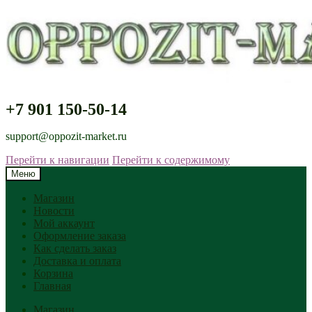
+7 901 150-50-14
support@oppozit-market.ru
Перейти к навигации
Перейти к содержимому
Меню
Магазин
Новости
Мой аккаунт
Оформление заказа
Как сделать заказ
Доставка и оплата
Корзина
Главная
Магазин