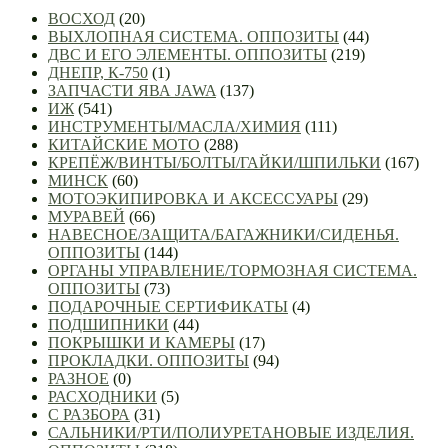
ВОСХОД
(20)
ВЫХЛОПНАЯ СИСТЕМА. ОППОЗИТЫ
(44)
ДВС И ЕГО ЭЛЕМЕНТЫ. ОППОЗИТЫ
(219)
ДНЕПР, К-750
(1)
ЗАПЧАСТИ ЯВА JAWA
(137)
ИЖ
(541)
ИНСТРУМЕНТЫ/МАСЛА/ХИМИЯ
(111)
КИТАЙСКИЕ МОТО
(288)
КРЕПЁЖ/ВИНТЫ/БОЛТЫ/ГАЙКИ/ШПИЛЬКИ
(167)
МИНСК
(60)
МОТОЭКИПИРОВКА И АКСЕССУАРЫ
(29)
МУРАВЕЙ
(66)
НАВЕСНОЕ/ЗАЩИТА/БАГАЖНИКИ/СИДЕНЬЯ.
ОППОЗИТЫ
(144)
ОРГАНЫ УПРАВЛЕНИЕ/ТОРМОЗНАЯ СИСТЕМА.
ОППОЗИТЫ
(73)
ПОДАРОЧНЫЕ СЕРТИФИКАТЫ
(4)
ПОДШИПНИКИ
(44)
ПОКРЫШКИ И КАМЕРЫ
(17)
ПРОКЛАДКИ. ОППОЗИТЫ
(94)
РАЗНОЕ
(0)
РАСХОДНИКИ
(5)
С РАЗБОРА
(31)
САЛЬНИКИ/РТИ/ПОЛИУРЕТАНОВЫЕ ИЗДЕЛИЯ.