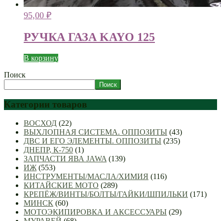
95,00
₽
РУЧКА ГАЗА KAYO 125
В корзину
Поиск
Поиск
Категории товаров
ВОСХОД
(22)
ВЫХЛОПНАЯ СИСТЕМА. ОППОЗИТЫ
(43)
ДВС И ЕГО ЭЛЕМЕНТЫ. ОППОЗИТЫ
(235)
ДНЕПР, К-750
(1)
ЗАПЧАСТИ ЯВА JAWA
(139)
ИЖ
(553)
ИНСТРУМЕНТЫ/МАСЛА/ХИМИЯ
(116)
КИТАЙСКИЕ МОТО
(289)
КРЕПЁЖ/ВИНТЫ/БОЛТЫ/ГАЙКИ/ШПИЛЬКИ
(171)
МИНСК
(60)
МОТОЭКИПИРОВКА И АКСЕССУАРЫ
(29)
МУРАВЕЙ
(68)