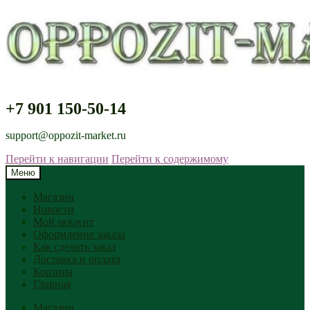
+7 901 150-50-14
support@oppozit-market.ru
Перейти к навигации
Перейти к содержимому
Меню
Магазин
Новости
Мой аккаунт
Оформление заказа
Как сделать заказ
Доставка и оплата
Корзина
Главная
Магазин