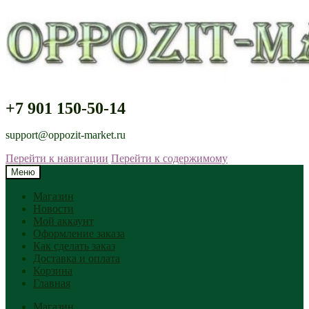
+7 901 150-50-14
support@oppozit-market.ru
Перейти к навигации
Перейти к содержимому
Меню
Магазин
Новости
Мой аккаунт
Оформление заказа
Как сделать заказ
Доставка и оплата
Корзина
Главная
Магазин