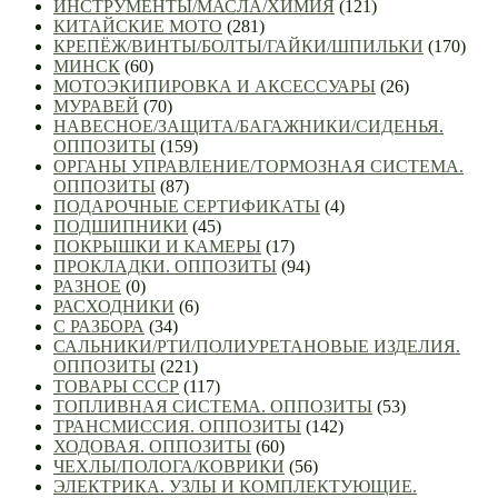
ИНСТРУМЕНТЫ/МАСЛА/ХИМИЯ
(121)
КИТАЙСКИЕ МОТО
(281)
КРЕПЁЖ/ВИНТЫ/БОЛТЫ/ГАЙКИ/ШПИЛЬКИ
(170)
МИНСК
(60)
МОТОЭКИПИРОВКА И АКСЕССУАРЫ
(26)
МУРАВЕЙ
(70)
НАВЕСНОЕ/ЗАЩИТА/БАГАЖНИКИ/СИДЕНЬЯ.
ОППОЗИТЫ
(159)
ОРГАНЫ УПРАВЛЕНИЕ/ТОРМОЗНАЯ СИСТЕМА.
ОППОЗИТЫ
(87)
ПОДАРОЧНЫЕ СЕРТИФИКАТЫ
(4)
ПОДШИПНИКИ
(45)
ПОКРЫШКИ И КАМЕРЫ
(17)
ПРОКЛАДКИ. ОППОЗИТЫ
(94)
РАЗНОЕ
(0)
РАСХОДНИКИ
(6)
С РАЗБОРА
(34)
САЛЬНИКИ/РТИ/ПОЛИУРЕТАНОВЫЕ ИЗДЕЛИЯ.
ОППОЗИТЫ
(221)
ТОВАРЫ СССР
(117)
ТОПЛИВНАЯ СИСТЕМА. ОППОЗИТЫ
(53)
ТРАНСМИССИЯ. ОППОЗИТЫ
(142)
ХОДОВАЯ. ОППОЗИТЫ
(60)
ЧЕХЛЫ/ПОЛОГА/КОВРИКИ
(56)
ЭЛЕКТРИКА. УЗЛЫ И КОМПЛЕКТУЮЩИЕ.