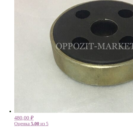
480,00
₽
Оценка
5.00
из 5