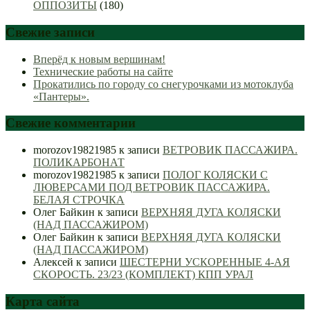
ОППОЗИТЫ
(180)
Свежие записи
Вперёд к новым вершинам!
Технические работы на сайте
Прокатились по городу со снегурочками из мотоклуба
«Пантеры».
Свежие комментарии
morozov19821985
к записи
ВЕТРОВИК ПАССАЖИРА.
ПОЛИКАРБОНАТ
morozov19821985
к записи
ПОЛОГ КОЛЯСКИ С
ЛЮВЕРСАМИ ПОД ВЕТРОВИК ПАССАЖИРА.
БЕЛАЯ СТРОЧКА
Олег Байкин
к записи
ВЕРХНЯЯ ДУГА КОЛЯСКИ
(НАД ПАССАЖИРОМ)
Олег Байкин
к записи
ВЕРХНЯЯ ДУГА КОЛЯСКИ
(НАД ПАССАЖИРОМ)
Алексей
к записи
ШЕСТЕРНИ УСКОРЕННЫЕ 4-АЯ
СКОРОСТЬ. 23/23 (КОМПЛЕКТ) КПП УРАЛ
Карта сайта