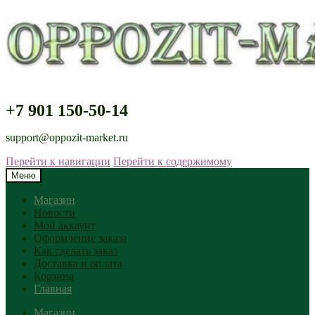
+7 901 150-50-14
support@oppozit-market.ru
Перейти к навигации
Перейти к содержимому
Меню
Магазин
Новости
Мой аккаунт
Оформление заказа
Как сделать заказ
Доставка и оплата
Корзина
Главная
Магазин