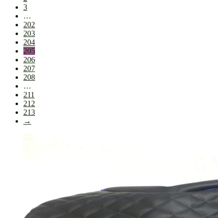
3
…
202
203
204
205
206
207
208
…
211
212
213
→