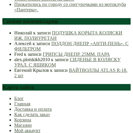
Прокатились по городу со снегурочками из мотоклуба
«Пантеры».
Свежие комментарии
Николай
к записи
ПОДУШКА КОРЫТА КОЛЯСКИ
ИЖ. ПОЛИУРЕТАН
Алексей
к записи
ПОДДОН ДНЕПР «АНТИ-ПЕНЬ». С
ФИЛЬТРОМ
Fred
к записи
ГРИПСЫ ДНЕПР. 25ММ. ПАРА
alex.plotskikh2010
к записи
СИДЕНЬЕ В КОЛЯСКУ
УРАЛ. С ЯЩИКОМ
Евгений Крылов
к записи
ВАЙТВОЛЛЫ ATLAS R-18.
2 шт
Карта сайта
Блог
Главная
Доставка и оплата
Как сделать заказ
Корзина
Магазин
Мой аккаунт