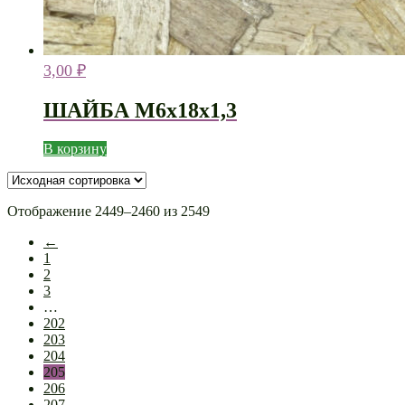
3,00
₽
ШАЙБА М6х18х1,3
В корзину
Отображение 2449–2460 из 2549
←
1
2
3
…
202
203
204
205
206
207