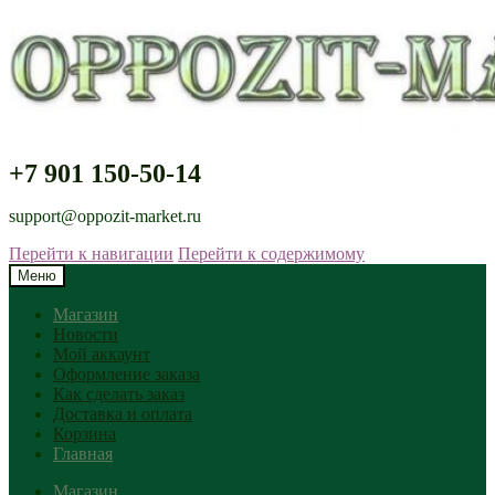
+7 901 150-50-14
support@oppozit-market.ru
Перейти к навигации
Перейти к содержимому
Меню
Магазин
Новости
Мой аккаунт
Оформление заказа
Как сделать заказ
Доставка и оплата
Корзина
Главная
Магазин