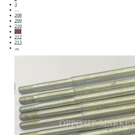
3
…
208
209
210
211
212
213
→