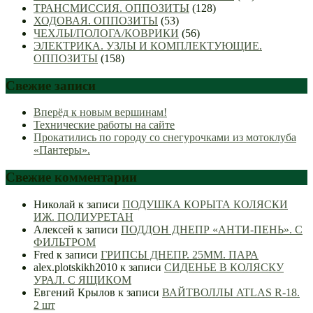
ТРАНСМИССИЯ. ОППОЗИТЫ
(128)
ХОДОВАЯ. ОППОЗИТЫ
(53)
ЧЕХЛЫ/ПОЛОГА/КОВРИКИ
(56)
ЭЛЕКТРИКА. УЗЛЫ И КОМПЛЕКТУЮЩИЕ.
ОППОЗИТЫ
(158)
Свежие записи
Вперёд к новым вершинам!
Технические работы на сайте
Прокатились по городу со снегурочками из мотоклуба
«Пантеры».
Свежие комментарии
Николай
к записи
ПОДУШКА КОРЫТА КОЛЯСКИ
ИЖ. ПОЛИУРЕТАН
Алексей
к записи
ПОДДОН ДНЕПР «АНТИ-ПЕНЬ». С
ФИЛЬТРОМ
Fred
к записи
ГРИПСЫ ДНЕПР. 25ММ. ПАРА
alex.plotskikh2010
к записи
СИДЕНЬЕ В КОЛЯСКУ
УРАЛ. С ЯЩИКОМ
Евгений Крылов
к записи
ВАЙТВОЛЛЫ ATLAS R-18.
2 шт