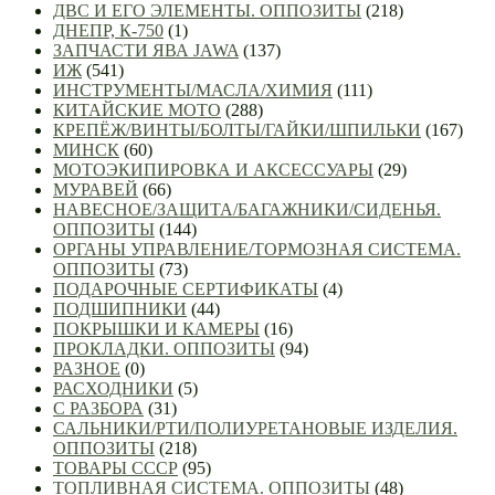
ДВС И ЕГО ЭЛЕМЕНТЫ. ОППОЗИТЫ
(218)
ДНЕПР, К-750
(1)
ЗАПЧАСТИ ЯВА JAWA
(137)
ИЖ
(541)
ИНСТРУМЕНТЫ/МАСЛА/ХИМИЯ
(111)
КИТАЙСКИЕ МОТО
(288)
КРЕПЁЖ/ВИНТЫ/БОЛТЫ/ГАЙКИ/ШПИЛЬКИ
(167)
МИНСК
(60)
МОТОЭКИПИРОВКА И АКСЕССУАРЫ
(29)
МУРАВЕЙ
(66)
НАВЕСНОЕ/ЗАЩИТА/БАГАЖНИКИ/СИДЕНЬЯ.
ОППОЗИТЫ
(144)
ОРГАНЫ УПРАВЛЕНИЕ/ТОРМОЗНАЯ СИСТЕМА.
ОППОЗИТЫ
(73)
ПОДАРОЧНЫЕ СЕРТИФИКАТЫ
(4)
ПОДШИПНИКИ
(44)
ПОКРЫШКИ И КАМЕРЫ
(16)
ПРОКЛАДКИ. ОППОЗИТЫ
(94)
РАЗНОЕ
(0)
РАСХОДНИКИ
(5)
С РАЗБОРА
(31)
САЛЬНИКИ/РТИ/ПОЛИУРЕТАНОВЫЕ ИЗДЕЛИЯ.
ОППОЗИТЫ
(218)
ТОВАРЫ СССР
(95)
ТОПЛИВНАЯ СИСТЕМА. ОППОЗИТЫ
(48)