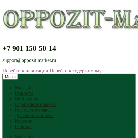
+7 901 150-50-14
support@oppozit-market.ru
Перейти к навигации
Перейти к содержимому
Меню
Магазин
Новости
Мой аккаунт
Оформление заказа
Как сделать заказ
Доставка и оплата
Корзина
Главная
Магазин