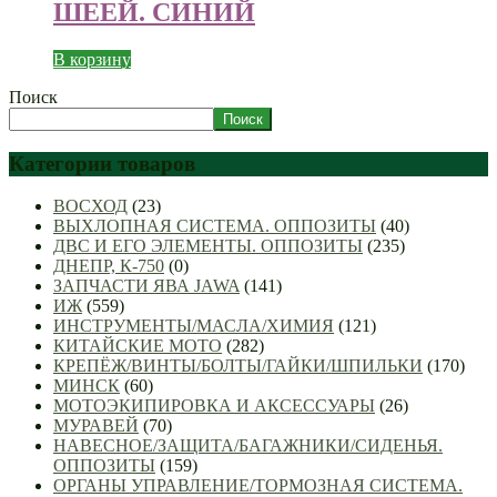
ШЕЕЙ. СИНИЙ
В корзину
Поиск
Поиск
Категории товаров
ВОСХОД
(23)
ВЫХЛОПНАЯ СИСТЕМА. ОППОЗИТЫ
(40)
ДВС И ЕГО ЭЛЕМЕНТЫ. ОППОЗИТЫ
(235)
ДНЕПР, К-750
(0)
ЗАПЧАСТИ ЯВА JAWA
(141)
ИЖ
(559)
ИНСТРУМЕНТЫ/МАСЛА/ХИМИЯ
(121)
КИТАЙСКИЕ МОТО
(282)
КРЕПЁЖ/ВИНТЫ/БОЛТЫ/ГАЙКИ/ШПИЛЬКИ
(170)
МИНСК
(60)
МОТОЭКИПИРОВКА И АКСЕССУАРЫ
(26)
МУРАВЕЙ
(70)
НАВЕСНОЕ/ЗАЩИТА/БАГАЖНИКИ/СИДЕНЬЯ.
ОППОЗИТЫ
(159)
ОРГАНЫ УПРАВЛЕНИЕ/ТОРМОЗНАЯ СИСТЕМА.