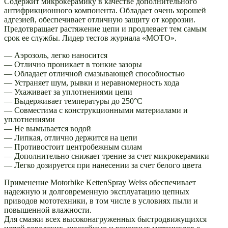
Содержит микрокерамику в качестве дополнительного
антифрикционного компонента. Обладает очень хорошей
адгезией, обеспечивает отличную защиту от коррозии.
Предотвращает растяжение цепи и продлевает тем самым
срок ее службы. Лидер тестов журнала «МОТО».
— Аэрозоль, легко наносится
— Отлично проникает в тонкие зазоры
— Обладает отличной смазывающей способностью
— Устраняет шум, рывки и неравномерность хода
— Ухаживает за уплотнениями цепи
— Выдерживает температуры до 250°С
— Совместима с конструкционными материалами и
уплотнениями
— Не вымывается водой
— Липкая, отлично держится на цепи
— Противостоит центробежным силам
— Дополнительно снижает трение за счет микрокерамики
— Легко дозируется при нанесении за счет белого цвета
Применение Motorbike KettenSpray Weiss обеспечивает
надежную и долговременную эксплуатацию цепных
приводов мототехники, в том числе в условиях пыли и
повышенной влажности.
Для смазки всех высоконагруженных быстродвижущихся