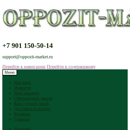
+7 901 150-50-14
support@oppozit-market.ru
Перейти к навигации
Перейти к содержимому
Меню
Магазин
Новости
Мой аккаунт
Оформление заказа
Как сделать заказ
Доставка и оплата
Корзина
Главная
Магазин