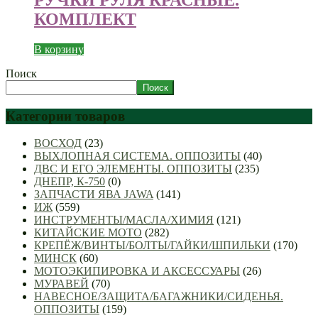
КОМПЛЕКТ
В корзину
Поиск
Поиск
Категории товаров
ВОСХОД
(23)
ВЫХЛОПНАЯ СИСТЕМА. ОППОЗИТЫ
(40)
ДВС И ЕГО ЭЛЕМЕНТЫ. ОППОЗИТЫ
(235)
ДНЕПР, К-750
(0)
ЗАПЧАСТИ ЯВА JAWA
(141)
ИЖ
(559)
ИНСТРУМЕНТЫ/МАСЛА/ХИМИЯ
(121)
КИТАЙСКИЕ МОТО
(282)
КРЕПЁЖ/ВИНТЫ/БОЛТЫ/ГАЙКИ/ШПИЛЬКИ
(170)
МИНСК
(60)
МОТОЭКИПИРОВКА И АКСЕССУАРЫ
(26)
МУРАВЕЙ
(70)
НАВЕСНОЕ/ЗАЩИТА/БАГАЖНИКИ/СИДЕНЬЯ.
ОППОЗИТЫ
(159)