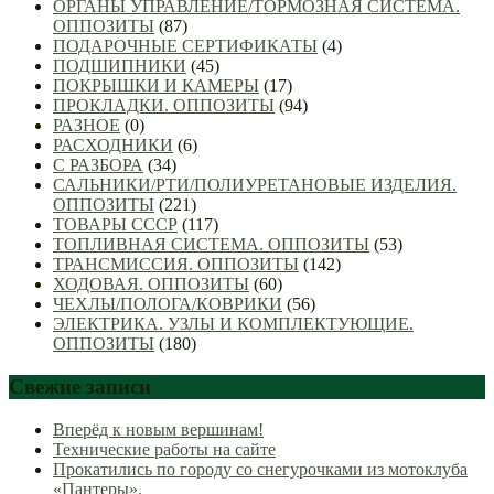
ОРГАНЫ УПРАВЛЕНИЕ/ТОРМОЗНАЯ СИСТЕМА.
ОППОЗИТЫ
(87)
ПОДАРОЧНЫЕ СЕРТИФИКАТЫ
(4)
ПОДШИПНИКИ
(45)
ПОКРЫШКИ И КАМЕРЫ
(17)
ПРОКЛАДКИ. ОППОЗИТЫ
(94)
РАЗНОЕ
(0)
РАСХОДНИКИ
(6)
С РАЗБОРА
(34)
САЛЬНИКИ/РТИ/ПОЛИУРЕТАНОВЫЕ ИЗДЕЛИЯ.
ОППОЗИТЫ
(221)
ТОВАРЫ СССР
(117)
ТОПЛИВНАЯ СИСТЕМА. ОППОЗИТЫ
(53)
ТРАНСМИССИЯ. ОППОЗИТЫ
(142)
ХОДОВАЯ. ОППОЗИТЫ
(60)
ЧЕХЛЫ/ПОЛОГА/КОВРИКИ
(56)
ЭЛЕКТРИКА. УЗЛЫ И КОМПЛЕКТУЮЩИЕ.
ОППОЗИТЫ
(180)
Свежие записи
Вперёд к новым вершинам!
Технические работы на сайте
Прокатились по городу со снегурочками из мотоклуба
«Пантеры».