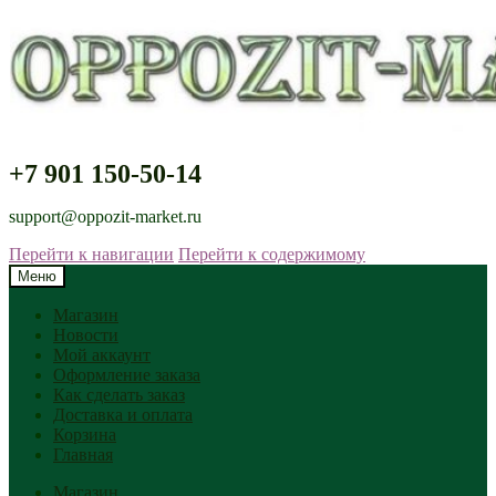
+7 901 150-50-14
support@oppozit-market.ru
Перейти к навигации
Перейти к содержимому
Меню
Магазин
Новости
Мой аккаунт
Оформление заказа
Как сделать заказ
Доставка и оплата
Корзина
Главная
Магазин