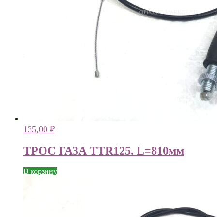
135,00
₽
ТРОС ГАЗА TTR125. L=810мм
В корзину