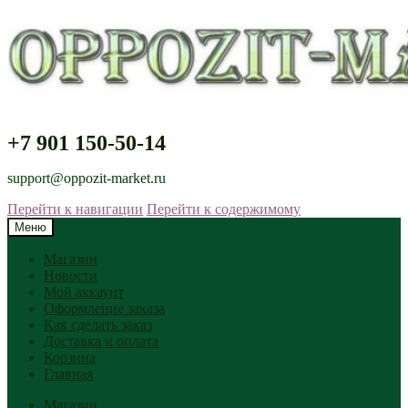
+7 901 150-50-14
support@oppozit-market.ru
Перейти к навигации
Перейти к содержимому
Меню
Магазин
Новости
Мой аккаунт
Оформление заказа
Как сделать заказ
Доставка и оплата
Корзина
Главная
Магазин