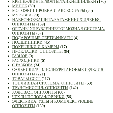
КРЕПЁЖ/ВИНТЫ/БОЛТЫ/ГАЙКИ/ШПИЛЬКИ
(170)
МИНСК
(60)
МОТОЭКИПИРОВКА И АКСЕССУАРЫ
(26)
МУРАВЕЙ
(70)
НАВЕСНОЕ/ЗАЩИТА/БАГАЖНИКИ/СИДЕНЬЯ.
ОППОЗИТЫ
(159)
ОРГАНЫ УПРАВЛЕНИЕ/ТОРМОЗНАЯ СИСТЕМА.
ОППОЗИТЫ
(87)
ПОДАРОЧНЫЕ СЕРТИФИКАТЫ
(4)
ПОДШИПНИКИ
(45)
ПОКРЫШКИ И КАМЕРЫ
(17)
ПРОКЛАДКИ. ОППОЗИТЫ
(94)
РАЗНОЕ
(0)
РАСХОДНИКИ
(6)
С РАЗБОРА
(34)
САЛЬНИКИ/РТИ/ПОЛИУРЕТАНОВЫЕ ИЗДЕЛИЯ.
ОППОЗИТЫ
(221)
ТОВАРЫ СССР
(117)
ТОПЛИВНАЯ СИСТЕМА. ОППОЗИТЫ
(53)
ТРАНСМИССИЯ. ОППОЗИТЫ
(142)
ХОДОВАЯ. ОППОЗИТЫ
(60)
ЧЕХЛЫ/ПОЛОГА/КОВРИКИ
(56)
ЭЛЕКТРИКА. УЗЛЫ И КОМПЛЕКТУЮЩИЕ.
ОППОЗИТЫ
(180)