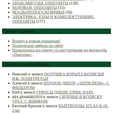
ТРАНСМИССИЯ. ОППОЗИТЫ
(128)
ХОДОВАЯ. ОППОЗИТЫ
(53)
ЧЕХЛЫ/ПОЛОГА/КОВРИКИ
(56)
ЭЛЕКТРИКА. УЗЛЫ И КОМПЛЕКТУЮЩИЕ.
ОППОЗИТЫ
(157)
Свежие записи
Вперёд к новым вершинам!
Технические работы на сайте
Прокатились по городу со снегурочками из мотоклуба
«Пантеры».
Свежие комментарии
Николай
к записи
ПОДУШКА КОРЫТА КОЛЯСКИ
ИЖ. ПОЛИУРЕТАН
Алексей
к записи
ПОДДОН ДНЕПР «АНТИ-ПЕНЬ». С
ФИЛЬТРОМ
Fred
к записи
ГРИПСЫ ДНЕПР. 25ММ. ПАРА
alex.plotskikh2010
к записи
СИДЕНЬЕ В КОЛЯСКУ
УРАЛ. С ЯЩИКОМ
Евгений Крылов
к записи
ВАЙТВОЛЛЫ ATLAS R-18.
2 шт