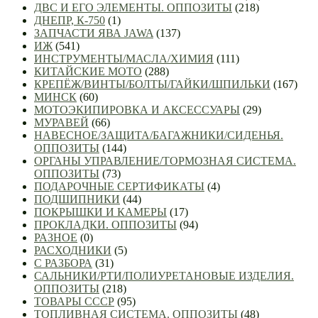
ДВС И ЕГО ЭЛЕМЕНТЫ. ОППОЗИТЫ
(218)
ДНЕПР, К-750
(1)
ЗАПЧАСТИ ЯВА JAWA
(137)
ИЖ
(541)
ИНСТРУМЕНТЫ/МАСЛА/ХИМИЯ
(111)
КИТАЙСКИЕ МОТО
(288)
КРЕПЁЖ/ВИНТЫ/БОЛТЫ/ГАЙКИ/ШПИЛЬКИ
(167)
МИНСК
(60)
МОТОЭКИПИРОВКА И АКСЕССУАРЫ
(29)
МУРАВЕЙ
(66)
НАВЕСНОЕ/ЗАЩИТА/БАГАЖНИКИ/СИДЕНЬЯ.
ОППОЗИТЫ
(144)
ОРГАНЫ УПРАВЛЕНИЕ/ТОРМОЗНАЯ СИСТЕМА.
ОППОЗИТЫ
(73)
ПОДАРОЧНЫЕ СЕРТИФИКАТЫ
(4)
ПОДШИПНИКИ
(44)
ПОКРЫШКИ И КАМЕРЫ
(17)
ПРОКЛАДКИ. ОППОЗИТЫ
(94)
РАЗНОЕ
(0)
РАСХОДНИКИ
(5)
С РАЗБОРА
(31)
САЛЬНИКИ/РТИ/ПОЛИУРЕТАНОВЫЕ ИЗДЕЛИЯ.
ОППОЗИТЫ
(218)
ТОВАРЫ СССР
(95)
ТОПЛИВНАЯ СИСТЕМА. ОППОЗИТЫ
(48)