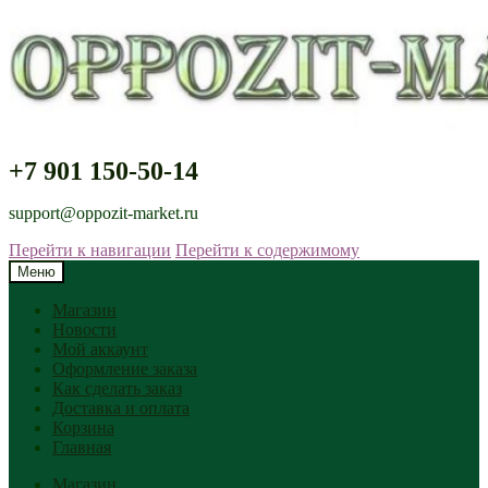
+7 901 150-50-14
support@oppozit-market.ru
Перейти к навигации
Перейти к содержимому
Меню
Магазин
Новости
Мой аккаунт
Оформление заказа
Как сделать заказ
Доставка и оплата
Корзина
Главная
Магазин