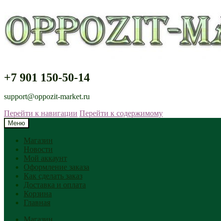
+7 901 150-50-14
support@oppozit-market.ru
Перейти к навигации
Перейти к содержимому
Меню
Магазин
Новости
Мой аккаунт
Оформление заказа
Как сделать заказ
Доставка и оплата
Корзина
Главная
Магазин