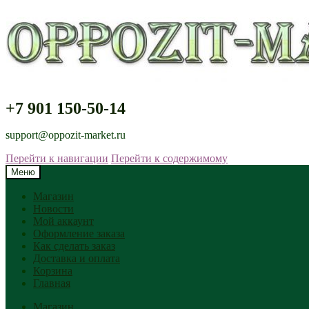
+7 901 150-50-14
support@oppozit-market.ru
Перейти к навигации
Перейти к содержимому
Меню
Магазин
Новости
Мой аккаунт
Оформление заказа
Как сделать заказ
Доставка и оплата
Корзина
Главная
Магазин