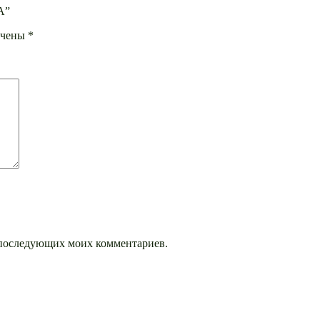
А”
ечены
*
ля последующих моих комментариев.