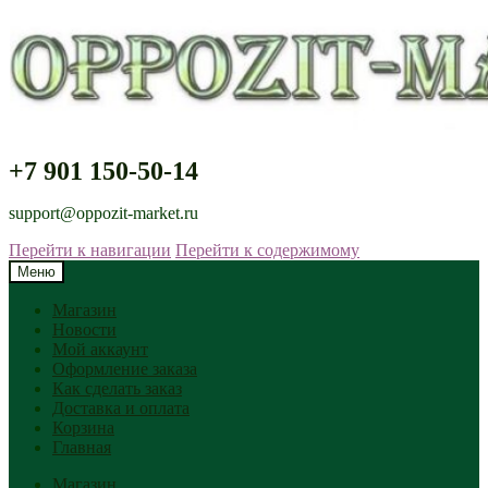
+7 901 150-50-14
support@oppozit-market.ru
Перейти к навигации
Перейти к содержимому
Меню
Магазин
Новости
Мой аккаунт
Оформление заказа
Как сделать заказ
Доставка и оплата
Корзина
Главная
Магазин