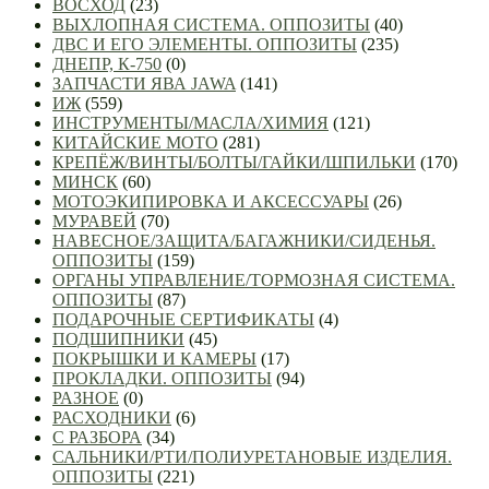
ВОСХОД
(23)
ВЫХЛОПНАЯ СИСТЕМА. ОППОЗИТЫ
(40)
ДВС И ЕГО ЭЛЕМЕНТЫ. ОППОЗИТЫ
(235)
ДНЕПР, К-750
(0)
ЗАПЧАСТИ ЯВА JAWA
(141)
ИЖ
(559)
ИНСТРУМЕНТЫ/МАСЛА/ХИМИЯ
(121)
КИТАЙСКИЕ МОТО
(281)
КРЕПЁЖ/ВИНТЫ/БОЛТЫ/ГАЙКИ/ШПИЛЬКИ
(170)
МИНСК
(60)
МОТОЭКИПИРОВКА И АКСЕССУАРЫ
(26)
МУРАВЕЙ
(70)
НАВЕСНОЕ/ЗАЩИТА/БАГАЖНИКИ/СИДЕНЬЯ.
ОППОЗИТЫ
(159)
ОРГАНЫ УПРАВЛЕНИЕ/ТОРМОЗНАЯ СИСТЕМА.
ОППОЗИТЫ
(87)
ПОДАРОЧНЫЕ СЕРТИФИКАТЫ
(4)
ПОДШИПНИКИ
(45)
ПОКРЫШКИ И КАМЕРЫ
(17)
ПРОКЛАДКИ. ОППОЗИТЫ
(94)
РАЗНОЕ
(0)
РАСХОДНИКИ
(6)
С РАЗБОРА
(34)
САЛЬНИКИ/РТИ/ПОЛИУРЕТАНОВЫЕ ИЗДЕЛИЯ.
ОППОЗИТЫ
(221)