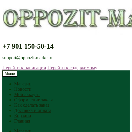
+7 901 150-50-14
support@oppozit-market.ru
Перейти к навигации
Перейти к содержимому
Меню
Магазин
Новости
Мой аккаунт
Оформление заказа
Как сделать заказ
Доставка и оплата
Корзина
Главная
Магазин