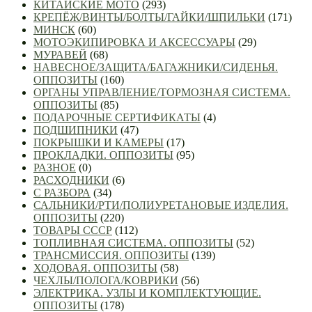
КИТАЙСКИЕ МОТО
(293)
КРЕПЁЖ/ВИНТЫ/БОЛТЫ/ГАЙКИ/ШПИЛЬКИ
(171)
МИНСК
(60)
МОТОЭКИПИРОВКА И АКСЕССУАРЫ
(29)
МУРАВЕЙ
(68)
НАВЕСНОЕ/ЗАЩИТА/БАГАЖНИКИ/СИДЕНЬЯ.
ОППОЗИТЫ
(160)
ОРГАНЫ УПРАВЛЕНИЕ/ТОРМОЗНАЯ СИСТЕМА.
ОППОЗИТЫ
(85)
ПОДАРОЧНЫЕ СЕРТИФИКАТЫ
(4)
ПОДШИПНИКИ
(47)
ПОКРЫШКИ И КАМЕРЫ
(17)
ПРОКЛАДКИ. ОППОЗИТЫ
(95)
РАЗНОЕ
(0)
РАСХОДНИКИ
(6)
С РАЗБОРА
(34)
САЛЬНИКИ/РТИ/ПОЛИУРЕТАНОВЫЕ ИЗДЕЛИЯ.
ОППОЗИТЫ
(220)
ТОВАРЫ СССР
(112)
ТОПЛИВНАЯ СИСТЕМА. ОППОЗИТЫ
(52)
ТРАНСМИССИЯ. ОППОЗИТЫ
(139)
ХОДОВАЯ. ОППОЗИТЫ
(58)
ЧЕХЛЫ/ПОЛОГА/КОВРИКИ
(56)
ЭЛЕКТРИКА. УЗЛЫ И КОМПЛЕКТУЮЩИЕ.
ОППОЗИТЫ
(178)