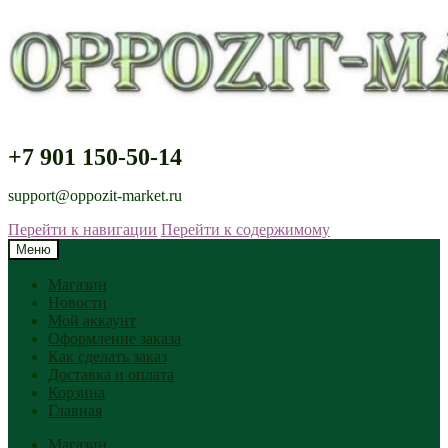
+7 901 150-50-14
support@oppozit-market.ru
Перейти к навигации
Перейти к содержимому
Меню
Магазин
Новости
Мой аккаунт
Оформление заказа
Как сделать заказ
Доставка и оплата
Корзина
Главная
Магазин